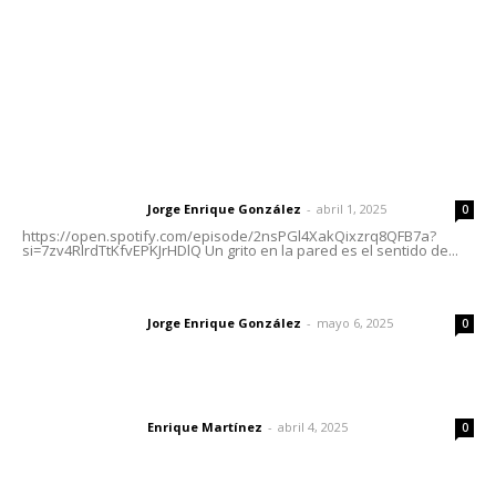
Oficinas Generales: Av. Independencia #355, Tepic,
Nayarit
Letras del Director
Letras del director | Un grito en la pared
Jorge Enrique González
-
abril 1, 2025
Letras del director
0
https://open.spotify.com/episode/2nsPGl4XakQixzrq8QFB7a?
si=7zv4RlrdTtKfvEPKJrHDlQ Un grito en la pared es el sentido de...
Las vacas de Huajimic
Jorge Enrique González
-
mayo 6, 2025
Letras del director
0
El peatón y la ciudad
Enrique Martínez
-
abril 4, 2025
Letras del director
0
Lo más popular