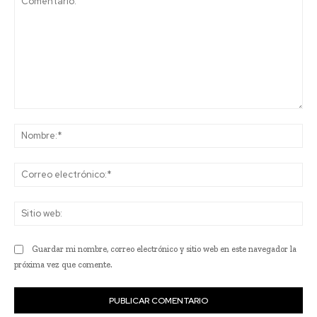
Comentario:
No
Co
ele
Sit
we
Guardar mi nombre, correo electrónico y sitio web en este navegador la
próxima vez que comente.