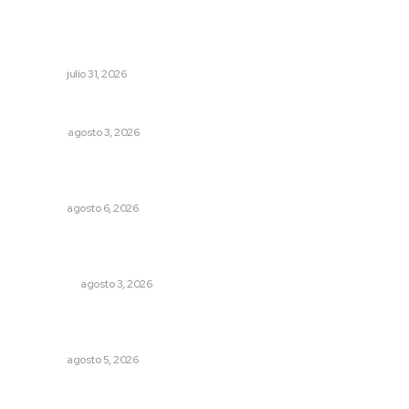
Mejoran transparencia municipal con taller de evolución
patrimonial en Acaponeta
NAYARIT
julio 31, 2026
Galope
OPINIÓN
agosto 3, 2026
Podrán artistas obtener título por experiencia
profesional sobresaliente
NAYARIT
agosto 6, 2026
Ocho jornaleros heridos en accidente en la carretera
Compostela-San Blas
POLICIACA
agosto 3, 2026
Sancionan conductas de asedio para proteger la
tranquilidad comunitaria
NAYARIT
agosto 5, 2026