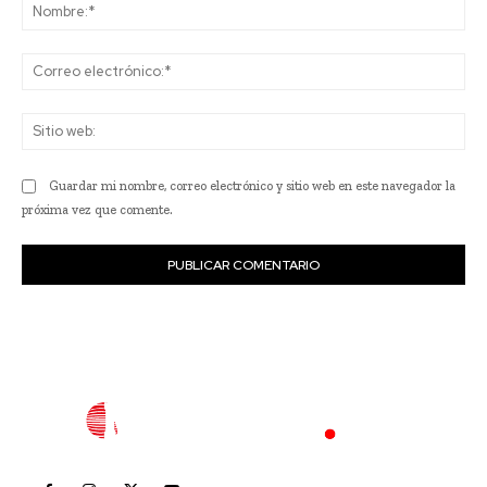
No
Co
ele
Sit
we
Guardar mi nombre, correo electrónico y sitio web en este navegador la
próxima vez que comente.