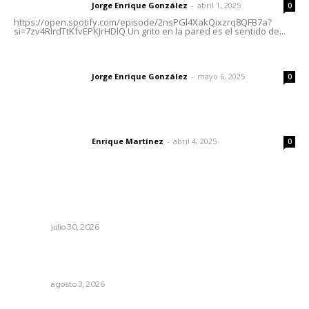
Jorge Enrique González
-
abril 1, 2025
Letras del director
0
https://open.spotify.com/episode/2nsPGl4XakQixzrq8QFB7a?
si=7zv4RlrdTtKfvEPKJrHDlQ Un grito en la pared es el sentido de...
Las vacas de Huajimic
Jorge Enrique González
-
mayo 6, 2025
Letras del director
0
El peatón y la ciudad
Enrique Martínez
-
abril 4, 2025
Letras del director
0
Lo más popular
Cuando se intentó expulsar del PRI a Emilio González
OPINIÓN
julio 30, 2026
Inicia construcción de Bachillerato Nacional Margarita
Maza en Nuevo Nayarit
NAYARIT
agosto 3, 2026