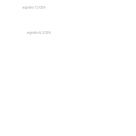
NAYARIT
agosto 7, 2026
Mecánico estrella vehículo que acababa de reparar en la
Tepic-Mazatlán
POLICIACA
agosto 6, 2026
Archivo mensual
agosto 2026
julio 2026
junio 2026
mayo 2026
abril 2026
marzo 2026