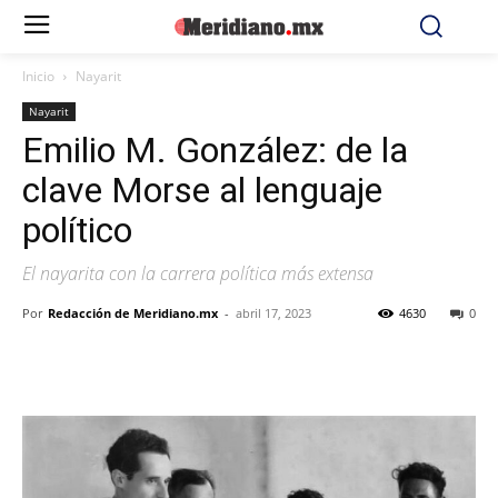
Inicio
Nayarit
Nayarit
Emilio M. González: de la
clave Morse al lenguaje
político
El nayarita con la carrera política más extensa
Por
Redacción de Meridiano.mx
-
abril 17, 2023
4630
0