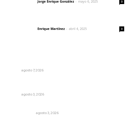
Jorge Enrique González
-
mayo 6, 2025
Letras del director
0
El peatón y la ciudad
Enrique Martínez
-
abril 4, 2025
Letras del director
0
Lo más popular
Promueven ruta deportiva y ecoturismo en la Sierra del
Café
NAYARIT
agosto 7, 2026
Impulsan ruta turística en San Blas; Mecatán: Tierra de
Agua, Senderos y Plátanos
NAYARIT
agosto 3, 2026
Edición impresa 03 de agosto de 2026
EDICIÓN IMPRESA
agosto 3, 2026
Impulsan proyectos productivos con créditos a tasa
cero de interés