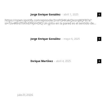
Letras del director | Un grito en la pared
Jorge Enrique González
-
abril 1, 2025
Letras del director
0
https://open.spotify.com/episode/2nsPGl4XakQixzrq8QFB7a?
si=7zv4RlrdTtKfvEPKJrHDlQ Un grito en la pared es el sentido de...
Las vacas de Huajimic
Jorge Enrique González
-
mayo 6, 2025
Letras del director
0
El peatón y la ciudad
Enrique Martínez
-
abril 4, 2025
Letras del director
0
Lo más popular
Entregan apoyos para techado en comunidades en Del
Nayar
NAYARIT
julio 31, 2026
Edición impresa 04 de agosto de 2026