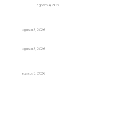
EDICIÓN IMPRESA
agosto 4, 2026
Impulsan ruta turística en San Blas; Mecatán: Tierra de
Agua, Senderos y Plátanos
NAYARIT
agosto 3, 2026
Entregan nuevo domo escolar en San Juan de Abajo
NAYARIT
agosto 3, 2026
Perdió todo por las drogas, pero logró recuperar a su
familia
NAYARIT
agosto 5, 2026
Archivo mensual
agosto 2026
julio 2026
junio 2026