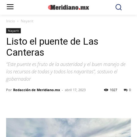
Inicio
Nayarit
Nayarit
Listo el puente de Las
Canteras
“Este puente es fruto de la austeridad y el buen manejo de
los recursos de todas y todos los nayaritas”, sostuvo el
gobernador
Por
Redacción de Meridiano.mx
-
abril 17, 2023
1027
0