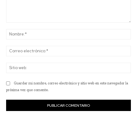
Comentario:
No
Co
ele
Sit
we
Guardar mi nombre, correo electrónico y sitio web en este navegador la
próxima vez que comente.