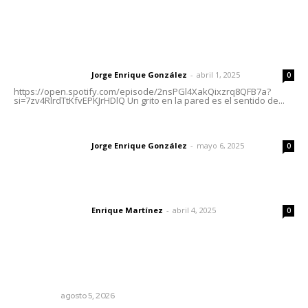
Letras del Director
Letras del director | Un grito en la pared
Jorge Enrique González
-
abril 1, 2025
Letras del director
0
https://open.spotify.com/episode/2nsPGl4XakQixzrq8QFB7a?
si=7zv4RlrdTtKfvEPKJrHDlQ Un grito en la pared es el sentido de...
Las vacas de Huajimic
Jorge Enrique González
-
mayo 6, 2025
Letras del director
0
El peatón y la ciudad
Enrique Martínez
-
abril 4, 2025
Letras del director
0
Lo más popular
Árboles aplastan casas y camioneta en Tepic
POLICIACA
agosto 5, 2026