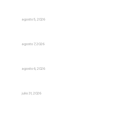
Perdió todo por las drogas, pero logró recuperar a su
familia
NAYARIT
agosto 5, 2026
Promueven ruta deportiva y ecoturismo en la Sierra del
Café
NAYARIT
agosto 7, 2026
Recuperan la audición mediante procesadores
cocleares
NAYARIT
agosto 6, 2026
Impulsan competitividad turística mediante diálogo
directo en Santa María
NAYARIT
julio 31, 2026
Archivo mensual