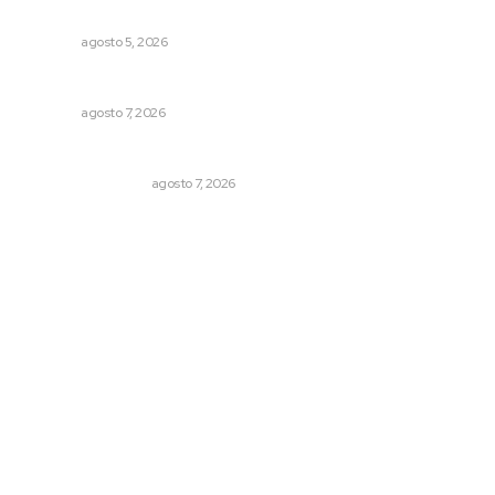
Compostela
NAYARIT
agosto 5, 2026
Concluye registro de fichas para la UT
NAYARIT
agosto 7, 2026
Resumen Semanal de Noticias
MONITOR POLÍTICO
agosto 7, 2026
Archivo mensual
agosto 2026
julio 2026
junio 2026
mayo 2026
abril 2026