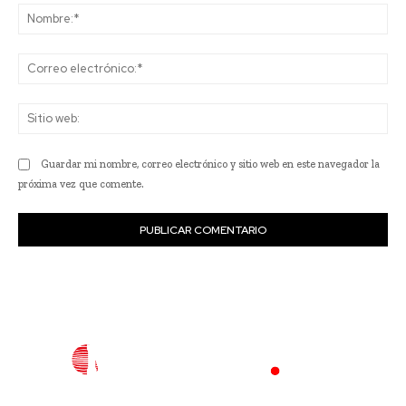
No
Co
ele
Sit
we
Guardar mi nombre, correo electrónico y sitio web en este navegador la
próxima vez que comente.