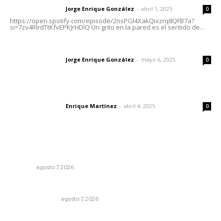
Jorge Enrique González
-
abril 1, 2025
Letras del director
0
https://open.spotify.com/episode/2nsPGl4XakQixzrq8QFB7a?
si=7zv4RlrdTtKfvEPKJrHDlQ Un grito en la pared es el sentido de...
Las vacas de Huajimic
Jorge Enrique González
-
mayo 6, 2025
Letras del director
0
El peatón y la ciudad
Enrique Martínez
-
abril 4, 2025
Letras del director
0
Lo más popular
Capacitan para respaldar la lactancia materna
NAYARIT
agosto 7, 2026
Edición impresa 07 de junio de 2026
EDICIÓN IMPRESA
agosto 7, 2026
Establecen precio de garantía para ganado en