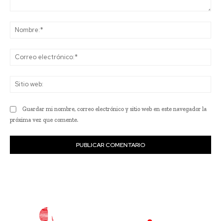
Comentario:
No
Co
ele
Sit
we
Guardar mi nombre, correo electrónico y sitio web en este navegador la
próxima vez que comente.