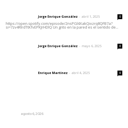
Letras del director | Un grito en la pared
Jorge Enrique González
-
abril 1, 2025
Letras del director
0
https://open.spotify.com/episode/2nsPGl4XakQixzrq8QFB7a?
si=7zv4RlrdTtKfvEPKJrHDlQ Un grito en la pared es el sentido de...
Las vacas de Huajimic
Jorge Enrique González
-
mayo 6, 2025
Letras del director
0
El peatón y la ciudad
Enrique Martínez
-
abril 4, 2025
Letras del director
0
Lo más popular
Podrán artistas obtener título por experiencia
profesional sobresaliente
NAYARIT
agosto 6, 2026
Entregan apoyos para techado en comunidades en Del