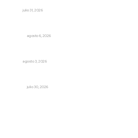
Nayar
NAYARIT
julio 31, 2026
Cobertura de viaje: todo lo que necesitas saber antes
de partir
NACIONAL
agosto 6, 2026
Transforman CETMAR 6 con inversión histórica en Bahía
de Banderas
NAYARIT
agosto 3, 2026
Aprehenden al presunto autor intelectual del ataque a
Carlos Manzo
NACIONAL
julio 30, 2026
Archivo mensual
agosto 2026
julio 2026