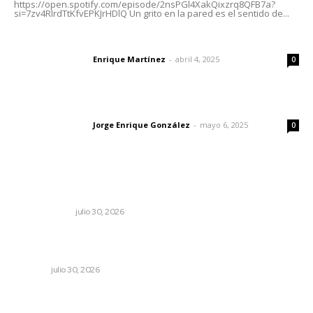
https://open.spotify.com/episode/2nsPGl4XakQixzrq8QFB7a?
si=7zv4RlrdTtKfvEPKJrHDlQ Un grito en la pared es el sentido de...
El peatón y la ciudad
Enrique Martínez
-
abril 4, 2025
Letras del director
0
Las vacas de Huajimic
Jorge Enrique González
-
mayo 6, 2025
Letras del director
0
Lo más popular
Los límites del soberano
OTRAS VOCES
julio 30, 2026
Albergará Xalisco exhibición de autos clásicos durante la
Feria del Elote
NAYARIT
julio 30, 2026
Decisión familiar transforma vidas mediante la donación
de órganos