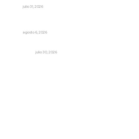
NAYARIT
julio 31, 2026
Instalarán puntos de revisión contra pilotos
alcoholizados
NAYARIT
agosto 6, 2026
La mitad del presupuesto de Tepic, le deben de predial
LA SERPENTINA
julio 30, 2026
Archivo mensual
agosto 2026
julio 2026
junio 2026
mayo 2026
abril 2026