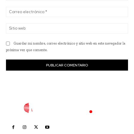
Co
ele
Sit
we
Guardar mi nombre, correo electrónico y sitio web en este navegador la
próxima vez que comente.