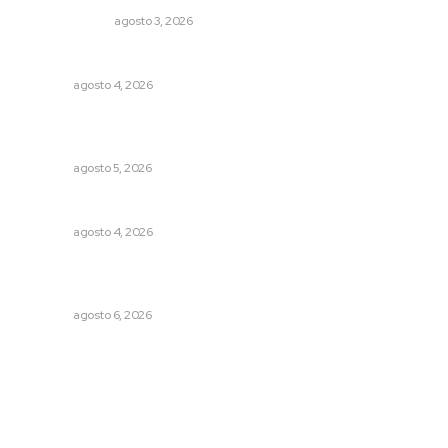
LA SERPENTINA
agosto 3, 2026
Invitan a descubrir riqueza cultural en ruta Entre Canales
NAYARIT
agosto 4, 2026
Perdió todo por las drogas, pero logró recuperar a su
familia
NAYARIT
agosto 5, 2026
Llueve menos durante inicio de temporal
NAYARIT
agosto 4, 2026
Promueven descuentos en recargos y facilidades para
contratos de agua
NAYARIT
agosto 6, 2026
Archivo mensual