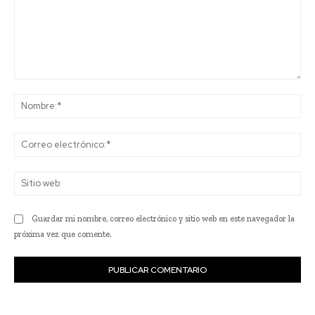
Comentario:
No
Co
ele
Sit
we
Guardar mi nombre, correo electrónico y sitio web en este navegador la
próxima vez que comente.