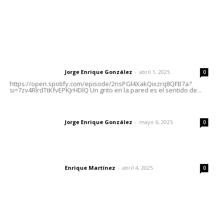
Letras del Director
Letras del director | Un grito en la pared
Jorge Enrique González
-
abril 1, 2025
Letras del director
0
https://open.spotify.com/episode/2nsPGl4XakQixzrq8QFB7a?
si=7zv4RlrdTtKfvEPKJrHDlQ Un grito en la pared es el sentido de...
Las vacas de Huajimic
Jorge Enrique González
-
mayo 6, 2025
Letras del director
0
El peatón y la ciudad
Enrique Martínez
-
abril 4, 2025
Letras del director
0
Lo más popular
Policías municipales adultas