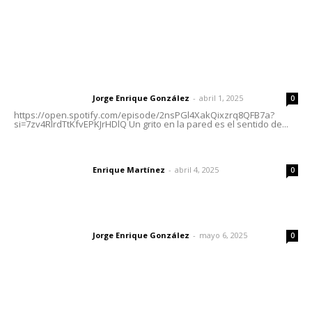
Letras del Director
Letras del director | Un grito en la pared
Jorge Enrique González
-
abril 1, 2025
Letras del director
0
https://open.spotify.com/episode/2nsPGl4XakQixzrq8QFB7a?
si=7zv4RlrdTtKfvEPKJrHDlQ Un grito en la pared es el sentido de...
El peatón y la ciudad
Enrique Martínez
-
abril 4, 2025
Letras del director
0
Las vacas de Huajimic
Jorge Enrique González
-
mayo 6, 2025
Letras del director
0
Lo más popular
Leyendas del Futbol mexicano integran serie de billetes