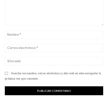
Comentario:
No
Co
ele
Sit
we
Guardar mi nombre, correo electrónico y sitio web en este navegador la
próxima vez que comente.