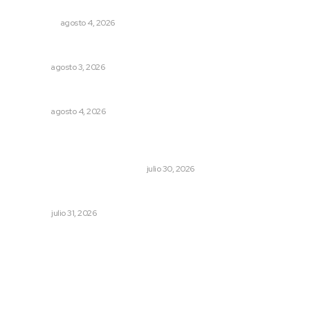
conmemorativos presentados por Lotería Nacional
NACIONAL
agosto 4, 2026
Brillan la cultura y gastronomía de origen en California
NAYARIT
agosto 3, 2026
Llueve menos durante inicio de temporal
NAYARIT
agosto 4, 2026
Antes de que Maná hiciera historia, José José ya le
había cantado a San Blas
LA HISTORIA TAMBIÉN ES NOTICIA
julio 30, 2026
Tópicos políticos para analizar
OPINIÓN
julio 31, 2026
Archivo mensual
agosto 2026