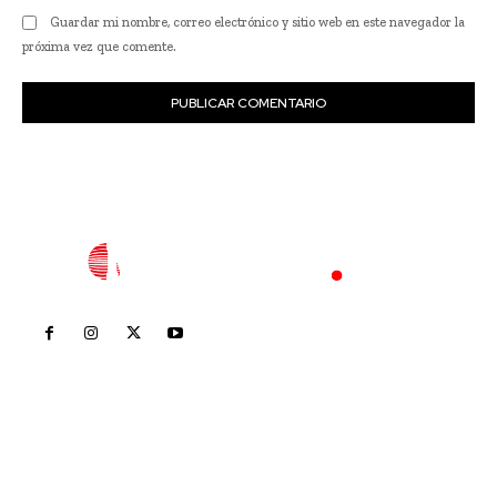
Guardar mi nombre, correo electrónico y sitio web en este navegador la
próxima vez que comente.
Inicio
Nayarit
Nacional
Policiaca
Opinión
Deportes
Edición Impresa
Sociales
Meridiano Vallarta
Contáctanos