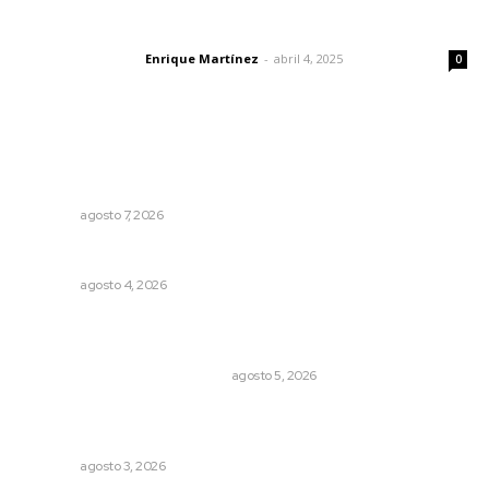
El peatón y la ciudad
Enrique Martínez
-
abril 4, 2025
Letras del director
0
Lo más popular
Impulsan vocaciones tecnológicas mediante ciencia de
datos y robótica
NAYARIT
agosto 7, 2026
Nayarit, en alerta por los accidentes viales
NAYARIT
agosto 4, 2026
El Google Maps del Porfiriato: así conocieron México
miles de niños hace más de un siglo
LA HISTORIA TAMBIÉN ES NOTICIA
agosto 5, 2026
Prevención del feminicidio: la urgencia de la denuncia
temprana
NAYARIT
agosto 3, 2026