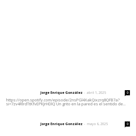
meridianoredacción@gmail.com
Tels. 3112143809 | 3112103211
Oficinas Generales: Av. Independencia #355, Tepic,
Nayarit
Letras del Director
Letras del director | Un grito en la pared
Jorge Enrique González
-
abril 1, 2025
Letras del director
0
https://open.spotify.com/episode/2nsPGl4XakQixzrq8QFB7a?
si=7zv4RlrdTtKfvEPKJrHDlQ Un grito en la pared es el sentido de...
Las vacas de Huajimic
Jorge Enrique González
-
mayo 6, 2025
Letras del director
0