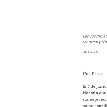
Las corchola
Monreal y Nor
junio 8, 2023
NotiPress
El 7 de juni
Noroña
anu
sus
aspirac
como c
oord