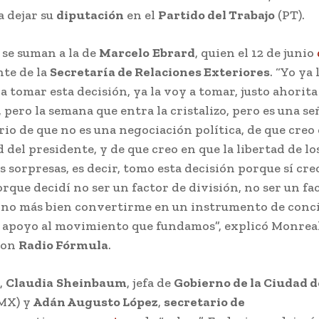
a dejar su
diputación
en el
Partido del Trabajo
(PT).
 se suman a la de
Marcelo
Ebrard
, quien el 12 de junio
nte de la
Secretaría de Relaciones Exteriores
. “Yo ya
 tomar esta decisión, ya la voy a tomar, justo ahorita
pero la semana que entra la cristalizo, pero es una se
io de que no es una negociación política, de que creo 
 del presidente, y de que creo en que la libertad de lo
s sorpresas, es decir, tomo esta decisión porque sí cre
rque decidí no ser un factor de división, no ser un fa
sino más bien convertirme en un instrumento de conci
e apoyo al movimiento que fundamos”, explicó Monrea
con
Radio Fórmula
.
,
Claudia
Sheinbaum
, jefa de
Gobierno de la Ciudad d
MX) y
Adán Augusto López
,
secretario de