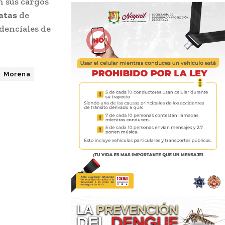
n sus cargos
atas
de
denciales de
Morena