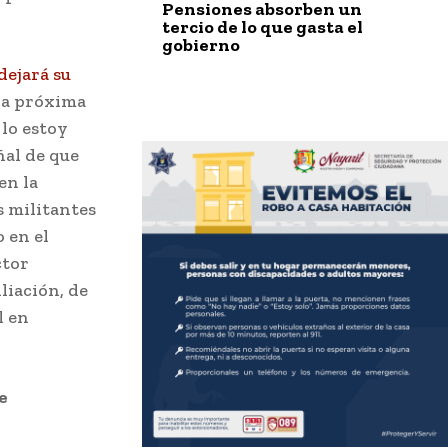
Pensiones absorben un
tercio de lo que gasta el
gobierno
dejará su
 la próxima
 lo estoy
ñal de que
en la
s militantes
o en el
ctor
liación, de
l en
e