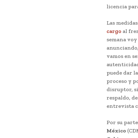
licencia par
Las medidas
cargo
al fre
semana voy a
anunciando, 
vamos en ser
autenticidad
puede dar la
proceso y po
disruptor, 
respaldo, d
entrevista 
Por su parte
México
(CD