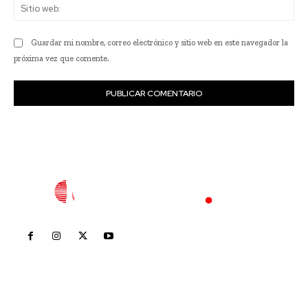
Sit
we
Guardar mi nombre, correo electrónico y sitio web en este navegador la
próxima vez que comente.
Inicio
Nayarit
Nacional
Policiaca
Opinión
Deportes
Edición Impresa
Sociales
Meridiano Vallarta