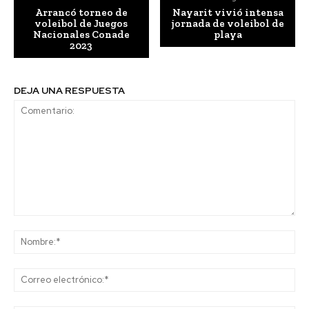
Arrancó torneo de
Nayarit vivió intensa
voleibol de Juegos
jornada de voleibol de
Nacionales Conade
playa
2023
DEJA UNA RESPUESTA
Comentario:
No
Co
ele