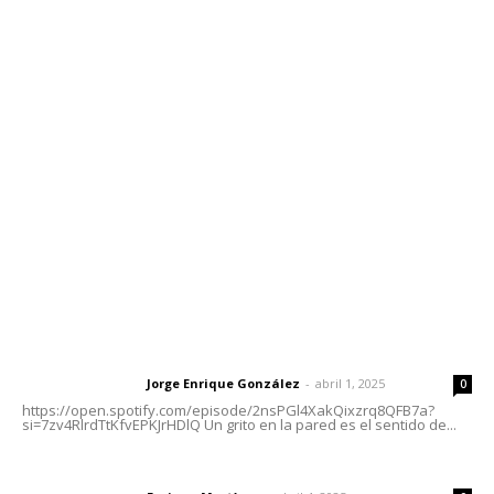
Contáctanos
meridianoredacción@gmail.com
Tels. 3112143809 | 3112103211
Oficinas Generales: Av. Independencia #355, Tepic,
Nayarit
Letras del Director
Letras del director | Un grito en la pared
Jorge Enrique González
-
abril 1, 2025
Letras del director
0
https://open.spotify.com/episode/2nsPGl4XakQixzrq8QFB7a?
si=7zv4RlrdTtKfvEPKJrHDlQ Un grito en la pared es el sentido de...
El peatón y la ciudad