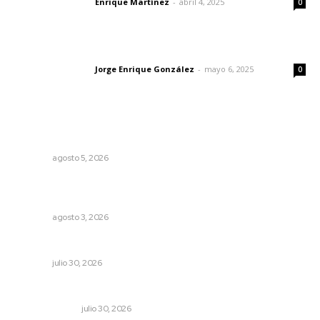
Enrique Martínez
-
abril 4, 2025
Letras del director
0
Las vacas de Huajimic
Jorge Enrique González
-
mayo 6, 2025
Letras del director
0
Lo más popular
Alertan de ciberdelincuentes a través de QR falsos
NAYARIT
agosto 5, 2026
Tras operativo, el CEDE busca protección de justicia
federal
NAYARIT
agosto 3, 2026
Alertan por tramos de alta peligrosidad
NAYARIT
julio 30, 2026
La mitad del presupuesto de Tepic, le deben de predial
LA SERPENTINA
julio 30, 2026