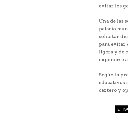
evitar los g
Una de las s
palacio mun
solicitar d
para evitar 
ligera y de 
exponerse al
Según la pr
educativos r
certero y o
ETIQ