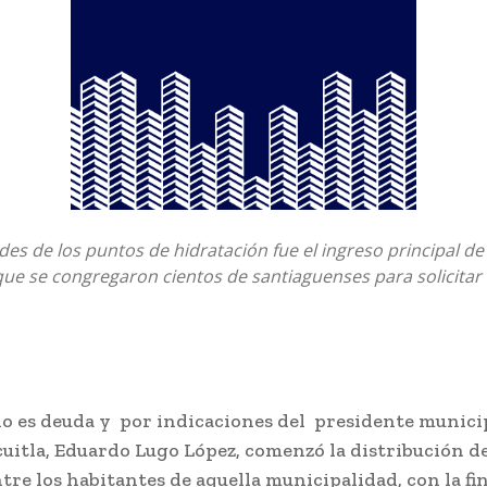
des de los puntos de hidratación fue el ingreso principal de
que se congregaron cientos de santiaguenses para solicitar 
o es deuda y por indicaciones del presidente munici
uitla, Eduardo Lugo López, comenzó la distribución d
tre los habitantes de aquella municipalidad, con la fi