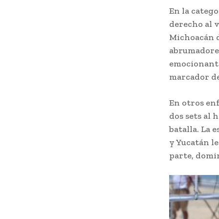
En la categ
derecho al v
Michoacán d
abrumadores
emocionante
marcador de 
En otros en
dos sets al 
batalla. La 
y Yucatán le
parte, domi