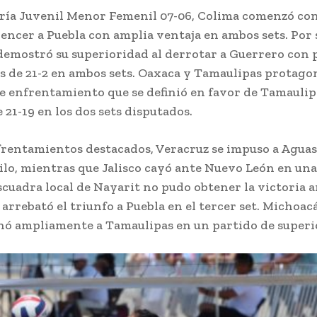
oría Juvenil Menor Femenil 07-06, Colima comenzó con
encer a Puebla con amplia ventaja en ambos sets. Por 
emostró su superioridad al derrotar a Guerrero con p
 de 21-2 en ambos sets. Oaxaca y Tamaulipas protago
 enfrentamiento que se definió en favor de Tamaulip
21-19 en los dos sets disputados.
frentamientos destacados, Veracruz se impuso a Aguas
hilo, mientras que Jalisco cayó ante Nuevo León en un
escuadra local de Nayarit no pudo obtener la victoria 
 arrebató el triunfo a Puebla en el tercer set. Michoac
nó ampliamente a Tamaulipas en un partido de superi