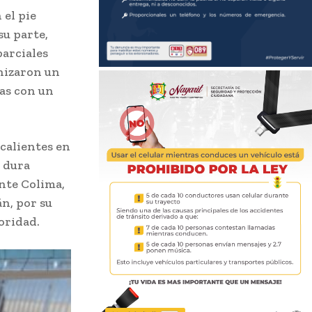
 el pie
su parte,
arciales
nizaron un
as con un
calientes en
a dura
ante Colima,
án, por su
oridad.