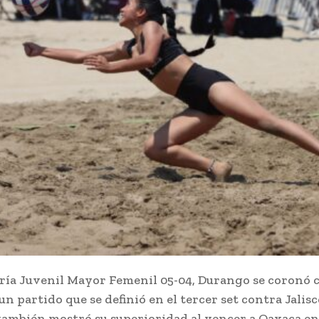
oría Juvenil Mayor Femenil 05-04, Durango se coronó
n partido que se definió en el tercer set contra Jalisc
ambién mostró su superioridad al vencer a Oaxaca en