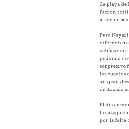
de playa de 
fueron test
al filo de su
Para Nayarit
diferentes c
calificar en
próximo riva
sorpresivo f
los cuartos 
un gran des
destacada a
El día arra
la categorí
por la falta