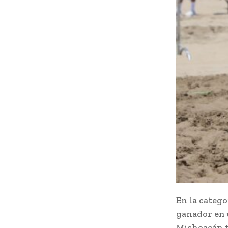
En la categ
ganador en u
Michoacán t