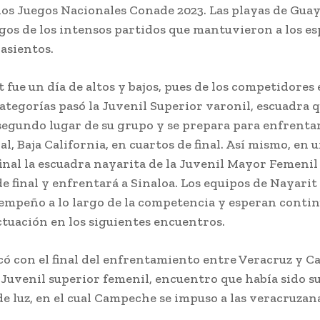
los Juegos Nacionales Conade 2023. Las playas de Gua
igos de los intensos partidos que mantuvieron a los e
s asientos.
 fue un día de altos y bajos, pues de los competidores 
ategorías pasó la Juvenil Superior varonil, escuadra 
 segundo lugar de su grupo y se prepara para enfrentar
l, Baja California, en cuartos de final. Así mismo, en 
inal la escuadra nayarita de la Juvenil Mayor Femenil 
de final y enfrentará a Sinaloa. Los equipos de Nayari
empeño a lo largo de la competencia y esperan contin
ctuación en los siguientes encuentros.
ncó con el final del enfrentamiento entre Veracruz y 
a Juvenil superior femenil, encuentro que había sido 
 de luz, en el cual Campeche se impuso a las veracruzan