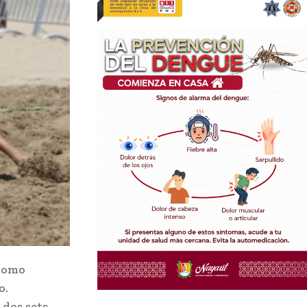
 como
o.
 dos sets