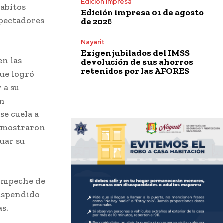
Edición Impresa
yabitos
Edición impresa 01 de agosto
spectadores
de 2026
Nayarit
Exigen jubilados del IMSS
en las
devolución de sus ahorros
retenidos por las AFORES
que logró
 a su
un
se cuela a
t mostraron
uar su
Campeche de
suspendido
as.