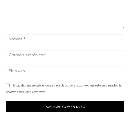
Comentario:
No
Co
ele
Sit
we
Guardar mi nombre, correo electrónico y sitio web en este navegador la
próxima vez que comente.