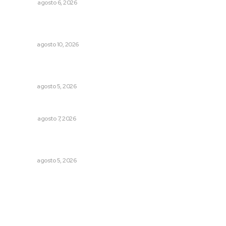
OPINIÓN
agosto 6, 2026
Miles de nayaritas se unen para reforestar ocho
municipios del estado
NAYARIT
agosto 10, 2026
Liquidación en ingenio de Puga se ejecuta a 985 pesos
por tonelada
NAYARIT
agosto 5, 2026
Las exportaciones y la inseguridad
OPINIÓN
agosto 7, 2026
Regresa guerrero de estilo Ixtlán del Río que estuvo
exhibido en el Met de Nueva York
NAYARIT
agosto 5, 2026
Archivo mensual