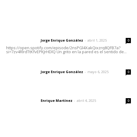
Letras del Director
Letras del director | Un grito en la pared
Jorge Enrique González
-
abril 1, 2025
Letras del director
0
https://open.spotify.com/episode/2nsPGl4XakQixzrq8QFB7a?
si=7zv4RlrdTtKfvEPKJrHDlQ Un grito en la pared es el sentido de...
Las vacas de Huajimic
Jorge Enrique González
-
mayo 6, 2025
Letras del director
0
El peatón y la ciudad
Enrique Martínez
-
abril 4, 2025
Letras del director
0
Lo más popular
Agosto, la hora de definirse