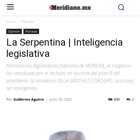
Inicio
Opinión
Opinión
Portada
La Serpentina | Inteligencia
legislativa
Mientras los legisladores federales de MORENA, se rasgaron
las vestiduras por el rechazo en la corte del plan B del
presidente, la senadora OLGA SÁNCHEZ CORDERO, aconseja
ser inteligentes
Por
Guillermo Aguirre
-
junio 30, 2023
830
0