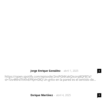
meridianoredacción@gmail.com
Tels. 3112143809 | 3112103211
Oficinas Generales: Av. Independencia #355, Tepic,
Nayarit
Letras del Director
Letras del director | Un grito en la pared
Jorge Enrique González
-
abril 1, 2025
Letras del director
0
https://open.spotify.com/episode/2nsPGl4XakQixzrq8QFB7a?
si=7zv4RlrdTtKfvEPKJrHDlQ Un grito en la pared es el sentido de...
El peatón y la ciudad
Enrique Martínez
-
abril 4, 2025
Letras del director
0