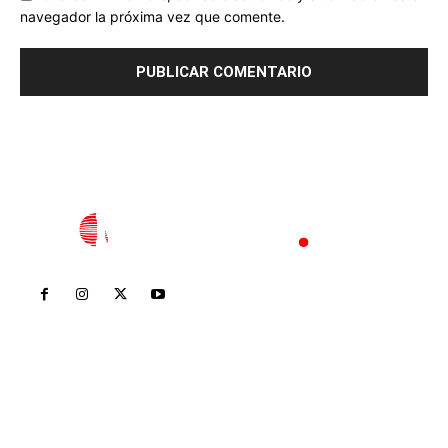
navegador la próxima vez que comente.
Inicio
Nayarit
Nacional
Policiaca
Opinión
Deportes
Edición Impresa
Sociales
Meridiano Vallarta
Contáctanos