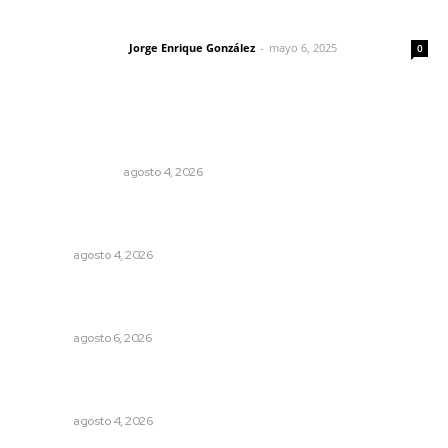
Las vacas de Huajimic
Jorge Enrique González
-
mayo 6, 2025
Letras del director
0
Lo más popular
Edición impresa 04 de agosto de 2026
EDICIÓN IMPRESA
agosto 4, 2026
Abren convocatoria de ingreso para la Escuela de Bellas
Artes
NAYARIT
agosto 4, 2026
Culpa Jalisco a Nayarit por falla del transporte
integrado
NAYARIT
agosto 6, 2026
Aclara Marakame tarifas y programas de apoyo para
rehabilitación
NAYARIT
agosto 4, 2026