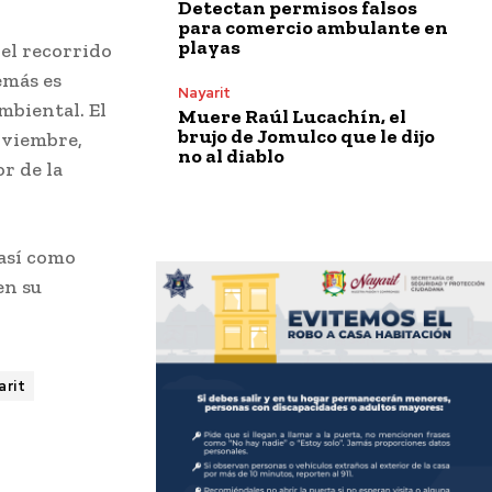
Detectan permisos falsos
para comercio ambulante en
playas
 el recorrido
emás es
Nayarit
mbiental. El
Muere Raúl Lucachín, el
brujo de Jomulco que le dijo
oviembre,
no al diablo
r de la
 así como
en su
arit