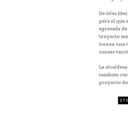
De Islas Mar
para el que
egresada de 
trayecto me
tienen una d
conservació
La alcaldesa
también reco
proyecto de
ETI