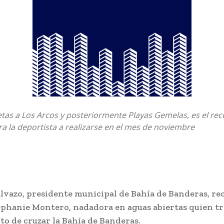
etas a Los Arcos y posteriormente Playas Gemelas, es el rec
a la deportista a realizarse en el mes de noviembre
lvazo, presidente municipal de Bahía de Banderas, rec
tephanie Montero, nadadora en aguas abiertas quien tr
to de cruzar la Bahía de Banderas.