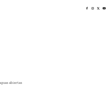
INICIO
NAYARIT
NACIONAL
POLICIACA
OPINIÓN
DEPORTES
EDICIÓN IMPRESA
SOCIALES
MERIDIANO VALLARTA
aguas abiertas