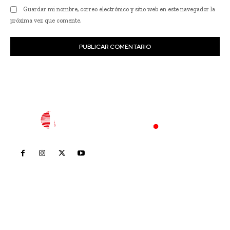
Guardar mi nombre, correo electrónico y sitio web en este navegador la
próxima vez que comente.
Inicio
Nayarit
Nacional
Policiaca
Opinión
Deportes
Edición Impresa
Sociales
Meridiano Vallarta
Contáctanos