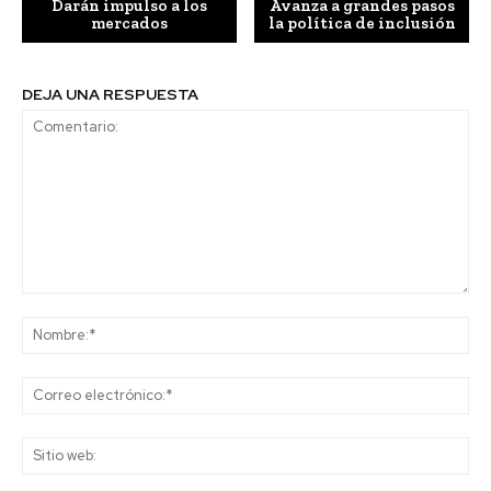
Darán impulso a los
Avanza a grandes pasos
mercados
la política de inclusión
DEJA UNA RESPUESTA
Comentario:
No
Co
ele
Sit
we