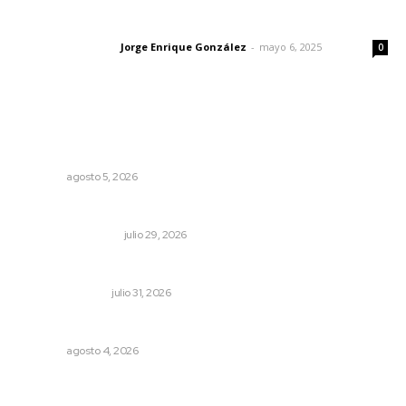
Las vacas de Huajimic
Jorge Enrique González
-
mayo 6, 2025
Letras del director
0
Lo más popular
Triunfa Victorina Morales con el lenguaje milenario de
sus hilos
NAYARIT
agosto 5, 2026
Ojo por ojo, diente por diente
MONITOR POLÍTICO
julio 29, 2026
Edición impresa 01 de agosto de 2026
EDICIÓN IMPRESA
julio 31, 2026
Llueve menos durante inicio de temporal
NAYARIT
agosto 4, 2026
Peligran concesiones de agua para uso agrícola; en
riesgo los cultivos nayaritas