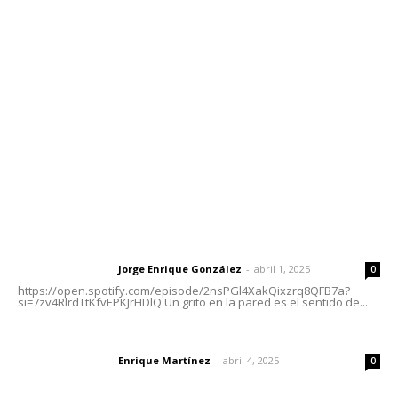
meridianoredacción@gmail.com
Tels. 3112143809 | 3112103211
Oficinas Generales: Av. Independencia #355, Tepic,
Nayarit
Letras del Director
Letras del director | Un grito en la pared
Jorge Enrique González
-
abril 1, 2025
Letras del director
0
https://open.spotify.com/episode/2nsPGl4XakQixzrq8QFB7a?
si=7zv4RlrdTtKfvEPKJrHDlQ Un grito en la pared es el sentido de...
El peatón y la ciudad
Enrique Martínez
-
abril 4, 2025
Letras del director
0