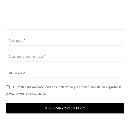
Comentario:
No
Co
ele
Sit
we
Guardar mi nombre, correo electrónico y sitio web en este navegador la
próxima vez que comente.