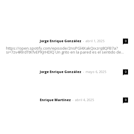
Letras del Director
Letras del director | Un grito en la pared
Jorge Enrique González
-
abril 1, 2025
Letras del director
0
https://open.spotify.com/episode/2nsPGl4XakQixzrq8QFB7a?
si=7zv4RlrdTtKfvEPKJrHDlQ Un grito en la pared es el sentido de...
Las vacas de Huajimic
Jorge Enrique González
-
mayo 6, 2025
Letras del director
0
El peatón y la ciudad
Enrique Martínez
-
abril 4, 2025
Letras del director
0
Lo más popular
Ráfagas citadinas