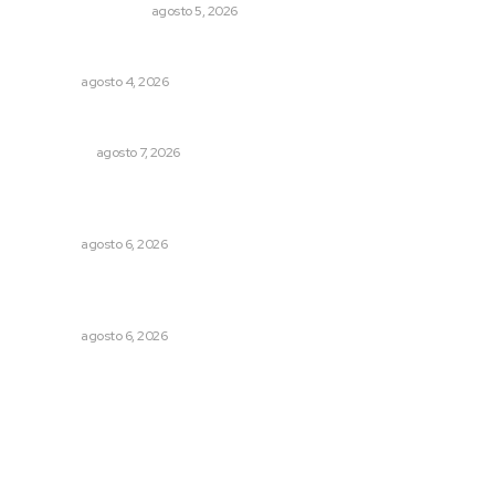
MONITOR POLÍTICO
agosto 5, 2026
Invitan a descubrir riqueza cultural en ruta Entre Canales
NAYARIT
agosto 4, 2026
Detienen al exgobernador de Guerrero, Ángel Aguirre
NACIONAL
agosto 7, 2026
Podrán artistas obtener título por experiencia
profesional sobresaliente
NAYARIT
agosto 6, 2026
Muere Raúl Lucachín, el brujo de Jomulco que le dijo no
al diablo
NAYARIT
agosto 6, 2026
Archivo mensual
agosto 2026