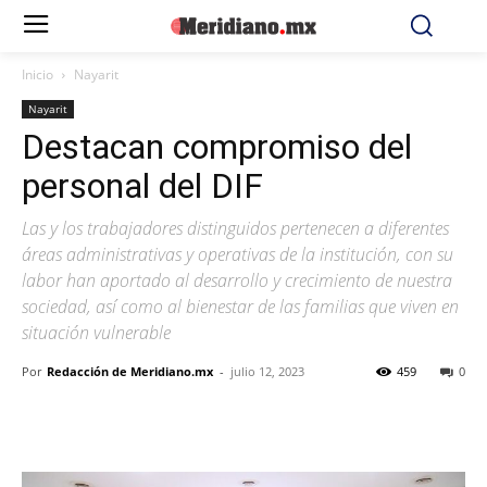
Inicio
Nayarit
Nayarit
Destacan compromiso del
personal del DIF
Las y los trabajadores distinguidos pertenecen a diferentes
áreas administrativas y operativas de la institución, con su
labor han aportado al desarrollo y crecimiento de nuestra
sociedad, así como al bienestar de las familias que viven en
situación vulnerable
Por
Redacción de Meridiano.mx
-
julio 12, 2023
459
0