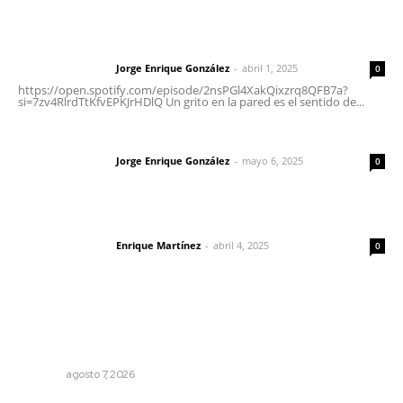
Letras del director | Un grito en la pared
Jorge Enrique González
-
abril 1, 2025
Letras del director
0
https://open.spotify.com/episode/2nsPGl4XakQixzrq8QFB7a?
si=7zv4RlrdTtKfvEPKJrHDlQ Un grito en la pared es el sentido de...
Las vacas de Huajimic
Jorge Enrique González
-
mayo 6, 2025
Letras del director
0
El peatón y la ciudad
Enrique Martínez
-
abril 4, 2025
Letras del director
0
Lo más popular
Presentará Escuela de Bellas Artes resultados de
cursos vacacionales
NAYARIT
agosto 7, 2026