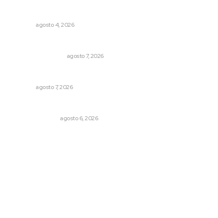
Aclara Marakame tarifas y programas de apoyo para
rehabilitación
NAYARIT
agosto 4, 2026
Resumen Semanal de Noticias
MONITOR POLÍTICO
agosto 7, 2026
Honran el legado del maestro Mariano Valadez Navarro
NAYARIT
agosto 7, 2026
Edición impresa 06 de agosto de 2026
EDICIÓN IMPRESA
agosto 6, 2026
Archivo mensual
agosto 2026
julio 2026
junio 2026