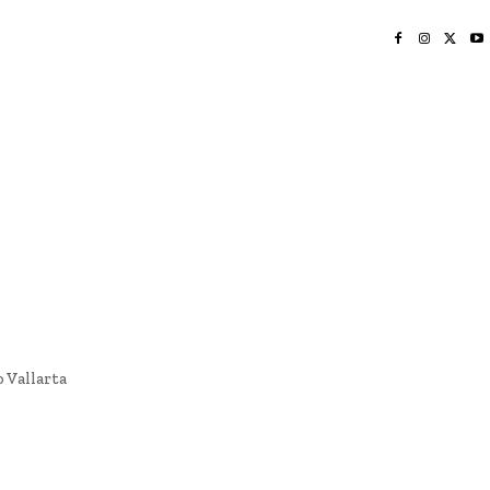
INICIO
NAYARIT
NACIONAL
POLICIACA
OPINIÓN
DEPORTES
EDICIÓN IMPRESA
SOCIALES
MERIDIANO VALLARTA
 Vallarta