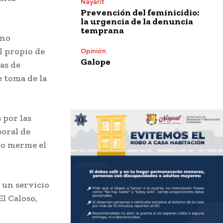
Nayarit
Prevención del feminicidio:
la urgencia de la denuncia
temprana
eno
l propio de
Opinión
Galope
ras de
e toma de la
 por las
poral de
 no merme el
 un servicio
El Caloso,