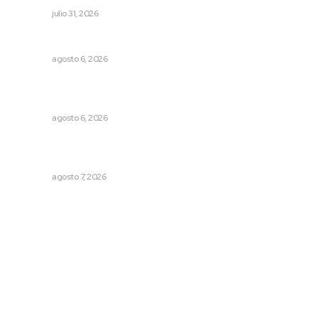
NAYARIT
julio 31, 2026
Celebrarán feria de lenguas indígenas
NAYARIT
agosto 6, 2026
Alistarán alerta sísmica en teléfonos celulares durante
simulacro nacional
NAYARIT
agosto 6, 2026
Promueven ruta deportiva y ecoturismo en la Sierra del
Café
NAYARIT
agosto 7, 2026
Archivo mensual
agosto 2026
julio 2026
junio 2026