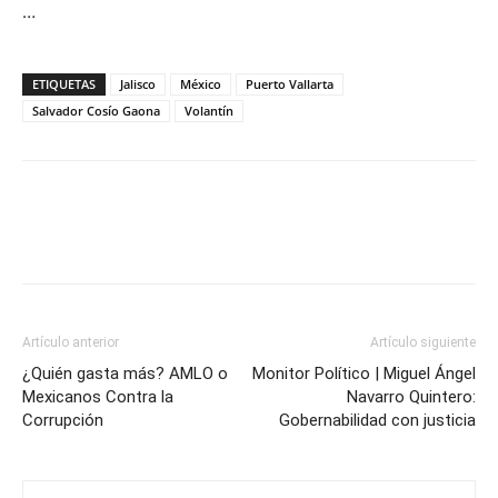
…
ETIQUETAS
Jalisco
México
Puerto Vallarta
Salvador Cosío Gaona
Volantín
Artículo anterior
Artículo siguiente
¿Quién gasta más? AMLO o
Monitor Político | Miguel Ángel
Mexicanos Contra la
Navarro Quintero:
Corrupción
Gobernabilidad con justicia