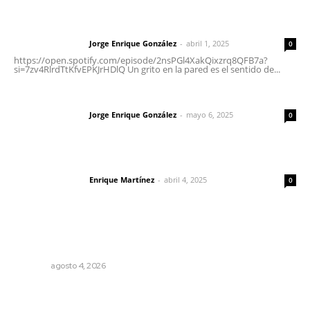
Letras del director | Un grito en la pared
Jorge Enrique González
-
abril 1, 2025
Letras del director
0
https://open.spotify.com/episode/2nsPGl4XakQixzrq8QFB7a?
si=7zv4RlrdTtKfvEPKJrHDlQ Un grito en la pared es el sentido de...
Las vacas de Huajimic
Jorge Enrique González
-
mayo 6, 2025
Letras del director
0
El peatón y la ciudad
Enrique Martínez
-
abril 4, 2025
Letras del director
0
Lo más popular
Invitan a descubrir riqueza cultural en ruta Entre Canales
NAYARIT
agosto 4, 2026
Brinda el DIF asistencia alimentaria en las Olimpiadas de
Oro 2026