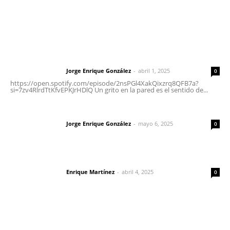
Letras del Director
Letras del director | Un grito en la pared
Jorge Enrique González
-
abril 1, 2025
Letras del director
0
https://open.spotify.com/episode/2nsPGl4XakQixzrq8QFB7a?
si=7zv4RlrdTtKfvEPKJrHDlQ Un grito en la pared es el sentido de...
Las vacas de Huajimic
Jorge Enrique González
-
mayo 6, 2025
Letras del director
0
El peatón y la ciudad
Enrique Martínez
-
abril 4, 2025
Letras del director
0
Lo más popular
Entregan nuevo domo escolar en San Juan de Abajo