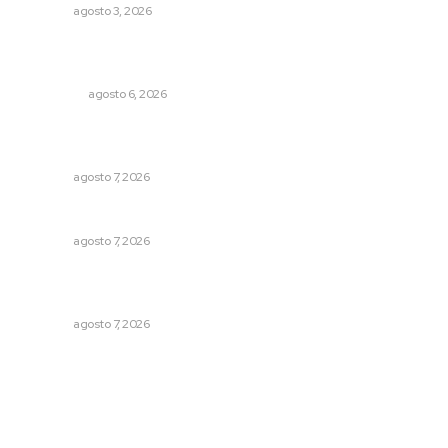
NAYARIT
agosto 3, 2026
Mecánico estrella vehículo que acababa de reparar en la
Tepic-Mazatlán
POLICIACA
agosto 6, 2026
Fortalecen vínculos entre sector educativo y gobierno
de Nayarit
NAYARIT
agosto 7, 2026
Ofertan mil 500 plazas en Feria de Empleo Juvenil
NAYARIT
agosto 7, 2026
Inauguran espacio de lectura y bebeteca en centro
femenil
NAYARIT
agosto 7, 2026
Archivo mensual