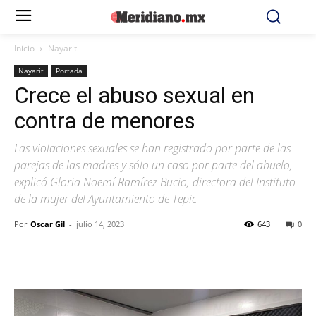
Inicio
Nayarit
Nayarit
Portada
Crece el abuso sexual en
contra de menores
Las violaciones sexuales se han registrado por parte de las
parejas de las madres y sólo un caso por parte del abuelo,
explicó Gloria Noemí Ramírez Bucio, directora del Instituto
de la mujer del Ayuntamiento de Tepic
Por
Oscar Gil
-
julio 14, 2023
643
0