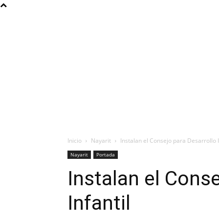
Inicio
Nayarit
Instalan el Consejo para Desarrollo I
Nayarit
Portada
Instalan el Conse
Infantil