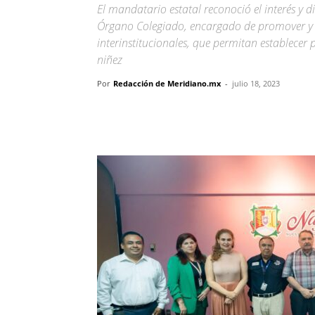
El mandatario estatal reconoció el interés y 
Órgano Colegiado, encargado de promover y 
interinstitucionales, que permitan establecer p
niñez
Por
Redacción de Meridiano.mx
-
julio 18, 2023