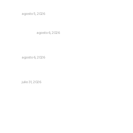
Triunfa Victorina Morales con el lenguaje milenario de
sus hilos
NAYARIT
agosto 5, 2026
Edición impresa 06 de agosto de 2026
EDICIÓN IMPRESA
agosto 6, 2026
Promueven igualdad de derechos para personas con
discapacidad
NAYARIT
agosto 6, 2026
Una persona y CFE mantienen disputa por probable
cobro indebido de luz
NAYARIT
julio 31, 2026
Archivo mensual
agosto 2026
julio 2026