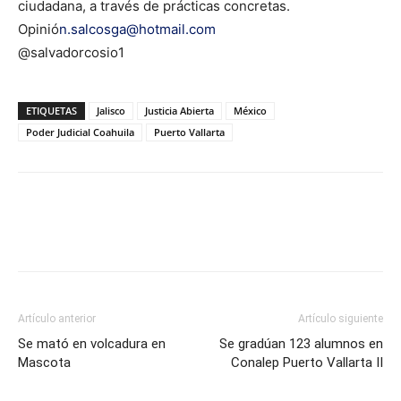
ciudadana, a través de prácticas concretas.
Opinió
n.salcosga@hotmail.com
@salvadorcosio1
ETIQUETAS
Jalisco
Justicia Abierta
México
Poder Judicial Coahuila
Puerto Vallarta
Artículo anterior
Artículo siguiente
Se mató en volcadura en
Se gradúan 123 alumnos en
Mascota
Conalep Puerto Vallarta II