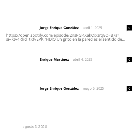
Letras del Director
Letras del director | Un grito en la pared
Jorge Enrique González
-
abril 1, 2025
Letras del director
0
https://open.spotify.com/episode/2nsPGl4XakQixzrq8QFB7a?
si=7zv4RlrdTtKfvEPKJrHDlQ Un grito en la pared es el sentido de...
El peatón y la ciudad
Enrique Martínez
-
abril 4, 2025
Letras del director
0
Las vacas de Huajimic
Jorge Enrique González
-
mayo 6, 2025
Letras del director
0
Lo más popular
Busca CECAN a los mejores cortometrajes nayaritas
NAYARIT
agosto 3, 2026