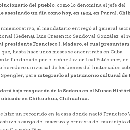
olucionario del pueblo
, como lo denomina el jefe del
ue asesinado un día como hoy, en 1923, en Parral, Ch
conmemorativo, el mandatario entregó al general secre
ional (Sedena), Luis Cresencio Sandoval González, el
r
al presidente Francisco I. Madero, el cual presunta
y que, hasta hace unos meses se encontraba en Cuba.
te fue donado por el señor Javier Leal Estébanez, en
 heredero universal de los bienes del historiador cu
l Spengler, para
integrarlo al patrimonio cultural de
dará bajo resguardo de la Sedena en el Museo Históri
 ubicado en Chihuahua, Chihuahua.
e hizo un recorrido en la casa donde nació Francisco Vi
 estuvo a cargo del maestro y cronista del municipio 
ardo Carreño Díaz.