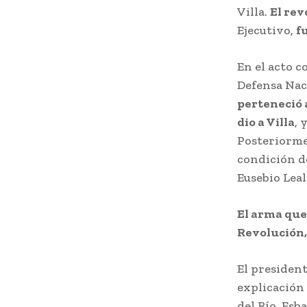
Villa.
El rev
Ejecutivo,
f
En el acto 
Defensa Nac
perteneció 
dio a Villa
, 
Posteriormen
condición de
Eusebio Lea
El arma que
Revolución,
El president
explicación
del Río, Esb