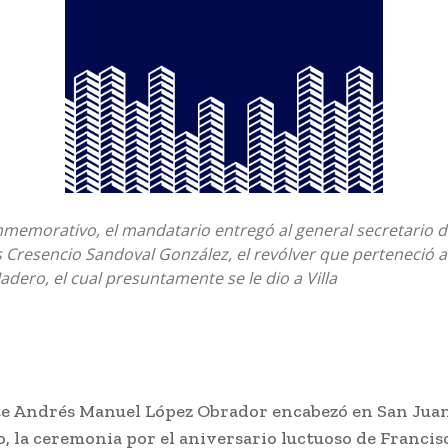
nmemorativo, el mandatario entregó al general secretario d
s Cresencio Sandoval González, el revólver que perteneció a
Madero, el cual presuntamente se le dio a Villa
te Andrés Manuel López Obrador encabezó en San Juan
, la ceremonia por el aniversario luctuoso de Francis