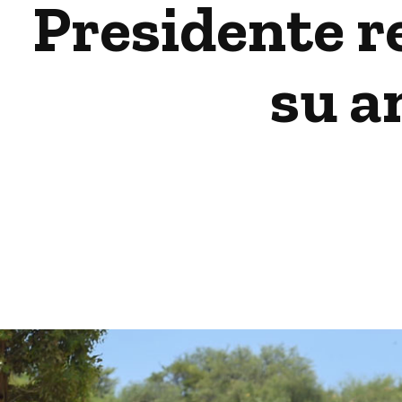
Presidente r
su a