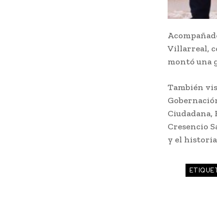
Acompañado 
Villarreal, 
montó una g
También visi
Gobernación
Ciudadana, R
Cresencio Sa
y el histor
ETIQUE