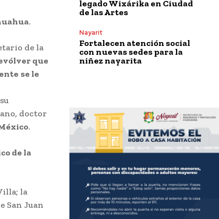
legado Wixárika en Ciudad
de las Artes
ihuahua
.
Nayarit
Fortalecen atención social
tario de la
con nuevas sedes para la
niñez nayarita
evólver que
mente
se le
 su
bano, doctor
 México
.
co de la
lla; la
de San Juan