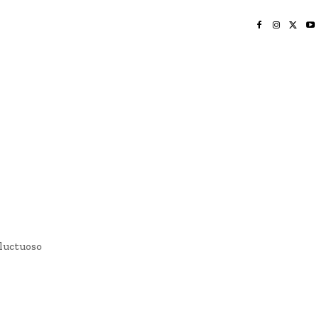
INICIO
NAYARIT
NACIONAL
POLICIACA
OPINIÓN
DEPORTES
EDICIÓN IMPRESA
SOCIALES
MERIDIANO VALLARTA
 luctuoso