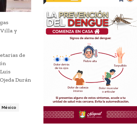
gas
Villa y
retarias de
ión
 Luis
l Ojeda Durán
México