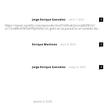
Letras del director | Un grito en la pared
Jorge Enrique González
-
abril 1, 2025
Letras del director
0
https://open.spotify.com/episode/2nsPGl4XakQixzrq8QFB7a?
si=7zv4RlrdTtKfvEPKJrHDlQ Un grito en la pared es el sentido de...
El peatón y la ciudad
Enrique Martínez
-
abril 4, 2025
Letras del director
0
Las vacas de Huajimic
Jorge Enrique González
-
mayo 6, 2025
Letras del director
0
Lo más popular
Pensiones absorben un tercio de lo que gasta el
gobierno
MONITOR POLÍTICO
agosto 4, 2026