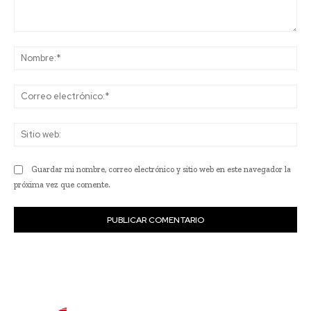
Comentario:
No
Co
ele
Sit
we
Guardar mi nombre, correo electrónico y sitio web en este navegador la
próxima vez que comente.