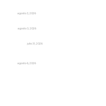
Advierten inconsistencia en reparación del daño por
delito de corrupción de menores
NAYARIT
agosto 3, 2026
Galope
OPINIÓN
agosto 3, 2026
Cerrar todos los anexos
LA SERPENTINA
julio 31, 2026
Inician acciones de prevención ante presencia de
cocodrilos
NAYARIT
agosto 6, 2026
Archivo mensual
agosto 2026
julio 2026