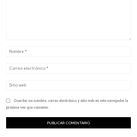
Comentario:
No
Co
ele
Sit
we
Guardar mi nombre, correo electrónico y sitio web en este navegador la
próxima vez que comente.