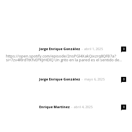
Nayarit
Letras del Director
Letras del director | Un grito en la pared
Jorge Enrique González
-
abril 1, 2025
Letras del director
0
https://open.spotify.com/episode/2nsPGl4XakQixzrq8QFB7a?
si=7zv4RlrdTtKfvEPKJrHDlQ Un grito en la pared es el sentido de...
Las vacas de Huajimic
Jorge Enrique González
-
mayo 6, 2025
Letras del director
0
El peatón y la ciudad
Enrique Martínez
-
abril 4, 2025
Letras del director
0
Lo más popular