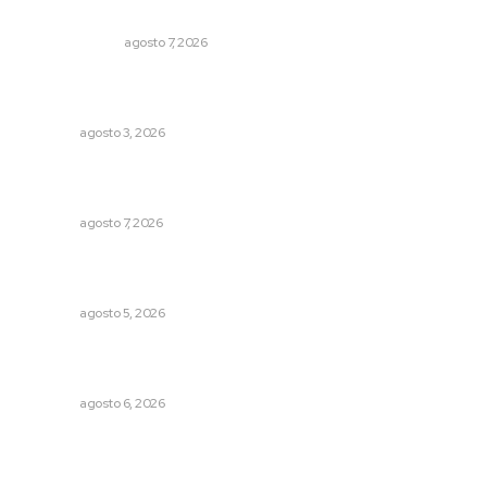
Sodomitas en desgracia
LA SERPENTINA
agosto 7, 2026
Exigen adaptar fechas de veda ante riesgos climáticos
y comerciales
NAYARIT
agosto 3, 2026
Fortalecen vínculos entre sector educativo y gobierno
de Nayarit
NAYARIT
agosto 7, 2026
Destinarán más de 152 millones de pesos en becas Rita
Cetina
NAYARIT
agosto 5, 2026
Alistarán alerta sísmica en teléfonos celulares durante
simulacro nacional
NAYARIT
agosto 6, 2026
Archivo mensual