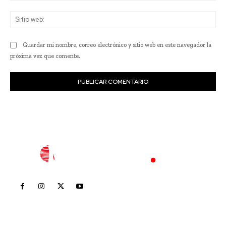
Sit
we
Guardar mi nombre, correo electrónico y sitio web en este navegador la
próxima vez que comente.
Inicio
Nayarit
Nacional
Policiaca
Opinión
Deportes
Edición Impresa
Sociales
Meridiano Vallarta