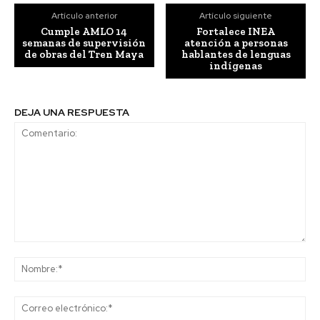
Artículo anterior
Artículo siguiente
Cumple AMLO 14
Fortalece INEA
semanas de supervisión
atención a personas
de obras del Tren Maya
hablantes de lenguas
indígenas
DEJA UNA RESPUESTA
Comentario:
No
Co
ele