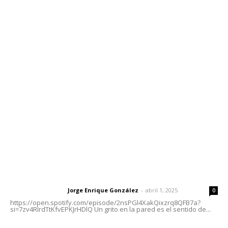
Contáctanos
meridianoredacción@gmail.com
Tels. 3112143809 | 3112103211
Oficinas Generales: Av. Independencia #355, Tepic,
Nayarit
Letras del Director
Letras del director | Un grito en la pared
Jorge Enrique González
-
abril 1, 2025
Letras del director
0
https://open.spotify.com/episode/2nsPGl4XakQixzrq8QFB7a?
si=7zv4RlrdTtKfvEPKJrHDlQ Un grito en la pared es el sentido de...