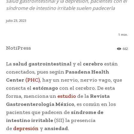
salud gastrointestinal y la depresión, pacientes con el
síndrome de intestino irritable suelen padecerla
julio 23, 2023
1
min.
NotiPress
662
La
salud
gastrointestinal
y el
cerebro
están
conectados, pues según
Pasadena Health
Center
(PHC)
, hay un nervio, nervio vago, que
conecta el
estómago
con el cerebro. De esta
forma, menciona un
estudio
de la
Revista
Gastroenterología México
, es común en los
pacientes que padecen de
síndrome de
intestino irritable
(SII) la presencia
de
depresión
y
ansiedad
.