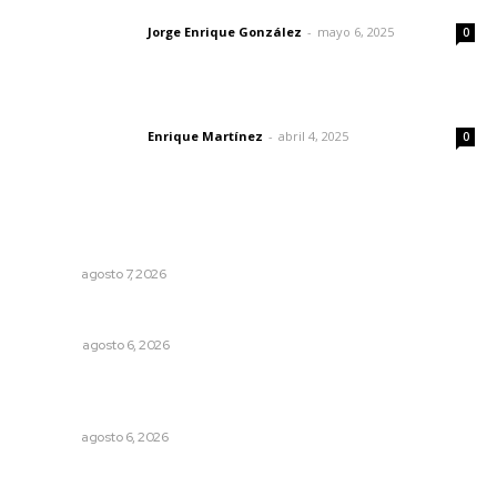
Las vacas de Huajimic
Jorge Enrique González
-
mayo 6, 2025
Letras del director
0
El peatón y la ciudad
Enrique Martínez
-
abril 4, 2025
Letras del director
0
Lo más popular
Pierden agaveros 800 mil pesos por hectárea
NAYARIT
agosto 7, 2026
Probables resultados en gubernaturas
OPINIÓN
agosto 6, 2026
Lanzan recomendaciones para reforzar la seguridad en
comercios de Nayarit
NAYARIT
agosto 6, 2026
MORENA Nacional llama a aspirantes nayaritas