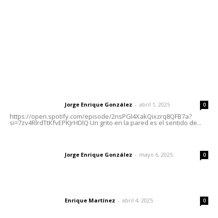
Oficinas Generales: Av. Independencia #355, Tepic,
Nayarit
Letras del Director
Letras del director | Un grito en la pared
Jorge Enrique González
-
abril 1, 2025
Letras del director
0
https://open.spotify.com/episode/2nsPGl4XakQixzrq8QFB7a?
si=7zv4RlrdTtKfvEPKJrHDlQ Un grito en la pared es el sentido de...
Las vacas de Huajimic
Jorge Enrique González
-
mayo 6, 2025
Letras del director
0
El peatón y la ciudad
Enrique Martínez
-
abril 4, 2025
Letras del director
0