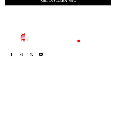
Inicio
Nayarit
Nacional
Policiaca
Opinión
Deportes
Edición Impresa
Sociales
Meridiano Vallarta
Contáctanos
meridianoredacción@gmail.com
Tels. 3112143809 | 3112103211