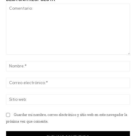
Comentario:
No
Co
ele
Sit
we
Guardar mi nombre, correo electrónico y sitio web en este navegador la
próxima vez que comente.