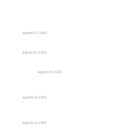
Lo más popular
Liquidación en ingenio de Puga se ejecuta a 985 pesos
por tonelada
NAYARIT
agosto 5, 2026
Alertan de ciberdelincuentes a través de QR falsos
NAYARIT
agosto 5, 2026
Edición impresa 06 de agosto de 2026
EDICIÓN IMPRESA
agosto 6, 2026
Muere Raúl Lucachín, el brujo de Jomulco que le dijo no
al diablo
NAYARIT
agosto 6, 2026
Lanzan recomendaciones para reforzar la seguridad en
comercios de Nayarit
NAYARIT
agosto 6, 2026