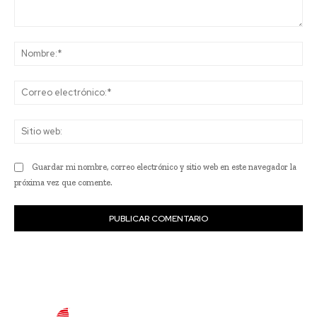
Comentario:
No
Co
ele
Sit
we
Guardar mi nombre, correo electrónico y sitio web en este navegador la
próxima vez que comente.