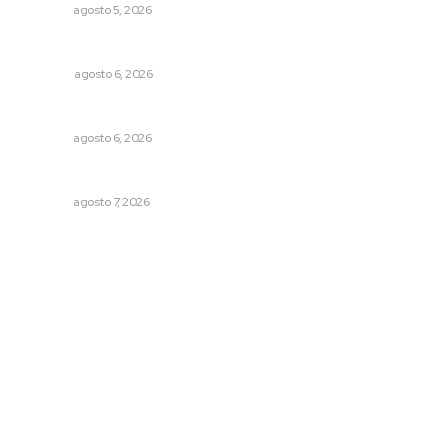
NAYARIT
agosto 5, 2026
El ’68 y evolución de la democracia
OPINIÓN
agosto 6, 2026
Niegan que hayan encontrado drogas en el anexo Zion
NAYARIT
agosto 6, 2026
Honran el legado del maestro Mariano Valadez Navarro
NAYARIT
agosto 7, 2026
Archivo mensual
agosto 2026
julio 2026
junio 2026
mayo 2026