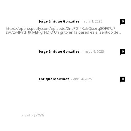
Letras del director | Un grito en la pared
Jorge Enrique González
-
abril 1, 2025
Letras del director
0
https://open.spotify.com/episode/2nsPGl4XakQixzrq8QFB7a?
si=7zv4RlrdTtKfvEPKJrHDlQ Un grito en la pared es el sentido de...
Las vacas de Huajimic
Jorge Enrique González
-
mayo 6, 2025
Letras del director
0
El peatón y la ciudad
Enrique Martínez
-
abril 4, 2025
Letras del director
0
Lo más popular
Preparan cooperativistas zafra camaronera
NAYARIT
agosto 7, 2026
Alertan de ciberdelincuentes a través de QR falsos