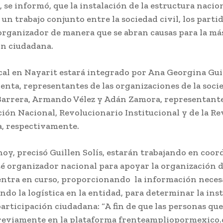
se informó, que la instalación de la estructura nacion
un trabajo conjunto entre la sociedad civil, los partid
 organizador de manera que se abran causas para la má
ón ciudadana.
cal en Nayarit estará integrado por Ana Georgina Guil
nta, representantes de las organizaciones de la socie
 Barrera, Armando Vélez y Adán Zamora, representante
ión Nacional, Revolucionario Institucional y de la R
a, respectivamente.
hoy, precisó Guillen Solís, estarán trabajando en coo
é organizador nacional para apoyar la organización de
entra en curso, proporcionando la información neces
o la logística en la entidad, para determinar la ins
articipación ciudadana: “A fin de que las personas que
reviamente en la plataforma frenteampliopormexico