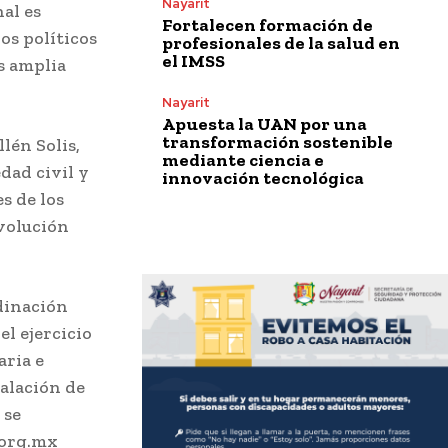
Nayarit
al es
Fortalecen formación de
os políticos
profesionales de la salud en
el IMSS
s amplia
Nayarit
Apuesta la UAN por una
transformación sostenible
lén Solis,
mediante ciencia e
dad civil y
innovación tecnológica
s de los
evolución
rdinación
l ejercicio
aria e
talación de
 se
.org.mx