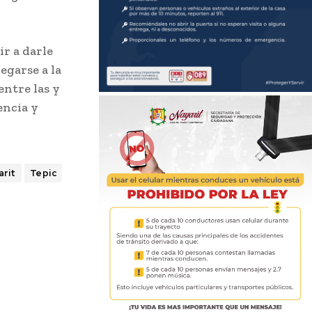
r a darle
pegarse a la
entre las y
encia y
arit
Tepic