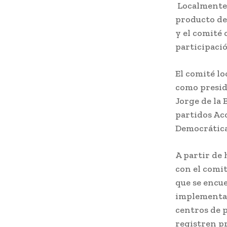
Localmente, 
producto de 
y el comité
participaci
El comité lo
como preside
Jorge de la
partidos Acc
Democrátic
A partir de 
con el comit
que se encu
implementand
centros de p
registren p