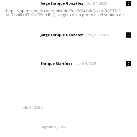
Jorge Enrique González
-
abril 1, 2025
Letras del director
0
https://open.spotify.com/episode/2nsPGl4XakQixzrq8QFB7a?
si=7zv4RlrdTtKfvEPKJrHDlQ Un grito en la pared es el sentido de...
Las vacas de Huajimic
Jorge Enrique González
-
mayo 6, 2025
Letras del director
0
El peatón y la ciudad
Enrique Martínez
-
abril 4, 2025
Letras del director
0
Lo más popular
Registra Puente Federación avance físico superior al
noventa por ciento
NAYARIT
julio 31, 2026
Por inseguridad, cero aguacate a Estados Unidos
MONITOR POLÍTICO
agosto 6, 2026