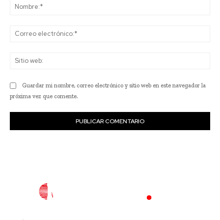
No
Co
ele
Sit
we
Guardar mi nombre, correo electrónico y sitio web en este navegador la
próxima vez que comente.