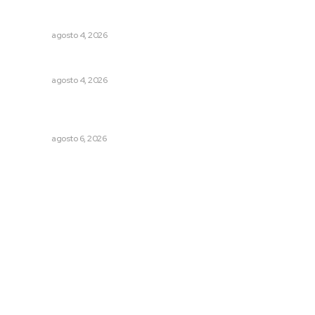
Abren convocatoria de ingreso para la Escuela de Bellas
Artes
NAYARIT
agosto 4, 2026
Analizan impacto de adicciones en la salud mental
NAYARIT
agosto 4, 2026
Lanzan recomendaciones para reforzar la seguridad en
comercios de Nayarit
NAYARIT
agosto 6, 2026
Archivo mensual
agosto 2026
julio 2026
junio 2026
mayo 2026