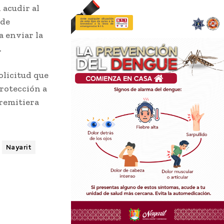
 acudir al
 de
a enviar la
.
olicitud que
Protección a
 remitiera
Nayarit