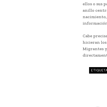
ellos o sus 
anillo cent
nacimiento, 
información
Cabe precisa
hicieran los
Migrantes y 
directament
ETIQUET