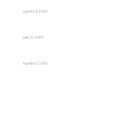
simulacro nacional
NAYARIT
agosto 6, 2026
Entregan apoyos para techado en comunidades en Del
Nayar
NAYARIT
julio 31, 2026
Fortalecen formación de profesionales de la salud en el
IMSS
NAYARIT
agosto 3, 2026
Archivo mensual
agosto 2026
julio 2026
junio 2026
mayo 2026