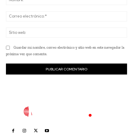
Co
ele
Sit
we
Guardar mi nombre, correo electrónico y sitio web en este navegador la
próxima vez que comente.