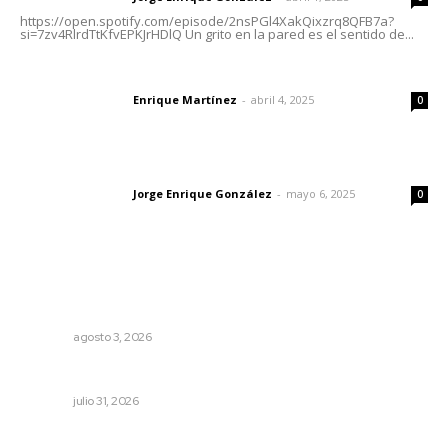
https://open.spotify.com/episode/2nsPGl4XakQixzrq8QFB7a?
si=7zv4RlrdTtKfvEPKJrHDlQ Un grito en la pared es el sentido de...
El peatón y la ciudad
Enrique Martínez
-
abril 4, 2025
Letras del director
0
Las vacas de Huajimic
Jorge Enrique González
-
mayo 6, 2025
Letras del director
0
Lo más popular
Promueven saberes ancestrales en la ruta Potrero
Tradicional
NAYARIT
agosto 3, 2026
Inicia curso de verano en Escuela Superior de Música
NAYARIT
julio 31, 2026
Alistarán alerta sísmica en teléfonos celulares durante