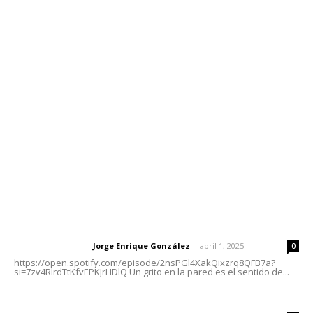
Contáctanos
meridianoredacción@gmail.com
Tels. 3112143809 | 3112103211
Oficinas Generales: Av. Independencia #355, Tepic,
Nayarit
Letras del Director
Letras del director | Un grito en la pared
Jorge Enrique González
-
abril 1, 2025
Letras del director
0
https://open.spotify.com/episode/2nsPGl4XakQixzrq8QFB7a?
si=7zv4RlrdTtKfvEPKJrHDlQ Un grito en la pared es el sentido de...
Las vacas de Huajimic