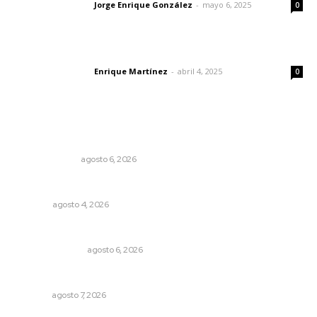
Jorge Enrique González
-
mayo 6, 2025
Letras del director
0
El peatón y la ciudad
Enrique Martínez
-
abril 4, 2025
Letras del director
0
Lo más popular
En el país de las corrupciones
LA SERPENTINA
agosto 6, 2026
El crimen organizado nos daña
OPINIÓN
agosto 4, 2026
Edición impresa 06 de agosto de 2026
EDICIÓN IMPRESA
agosto 6, 2026
Pierden agaveros 800 mil pesos por hectárea
NAYARIT
agosto 7, 2026