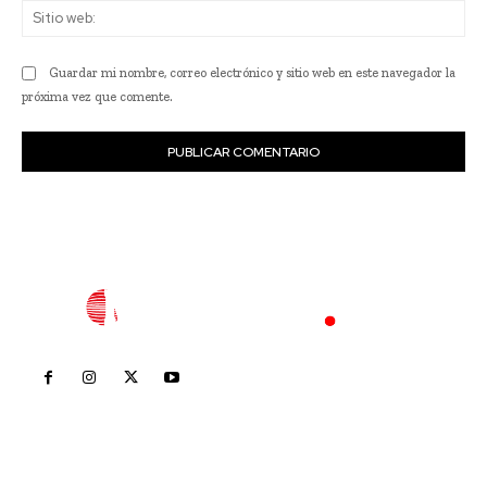
Sit
we
Guardar mi nombre, correo electrónico y sitio web en este navegador la
próxima vez que comente.
Inicio
Nayarit
Nacional
Policiaca
Opinión
Deportes
Edición Impresa
Sociales
Meridiano Vallarta