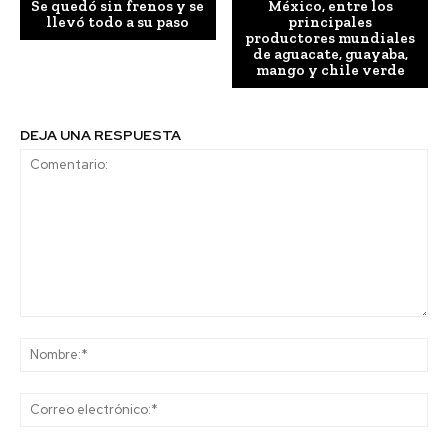
Se quedó sin frenos y se
México, entre los
llevó todo a su paso
principales
productores mundiales
de aguacate, guayaba,
mango y chile verde
DEJA UNA RESPUESTA
Comentario:
No
Co
ele