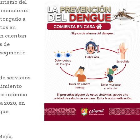
Turismo del
, mencionó:
otorgado a
tos en
én cuentan
s de
e segmento
de servicios
limiento
 económico
a 2020, en
 que
ejía,