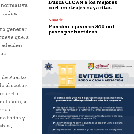
Busca CECAN a los mejores
a normativa
cortometrajes nayaritas
 todos.
Nayarit
Pierden agaveros 800 mil
ivo generar
pesos por hectárea
mueve que, a
as adecúen
las
 de Puerto
e el sector
ropuerto
nclusión, a
enas
ue todas y
ble”,