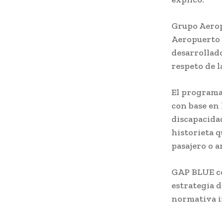
Grupo Aerop
Aeropuerto 
desarrollad
respeto de l
El programa
con base en 
discapacidad
historieta q
pasajero o a
GAP BLUE co
estrategia d
normativa in