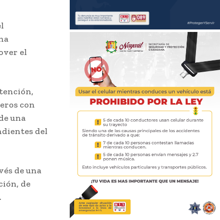
l
ha
over el
tención,
jeros con
sde una
ndientes del
vés de una
ción, de
.