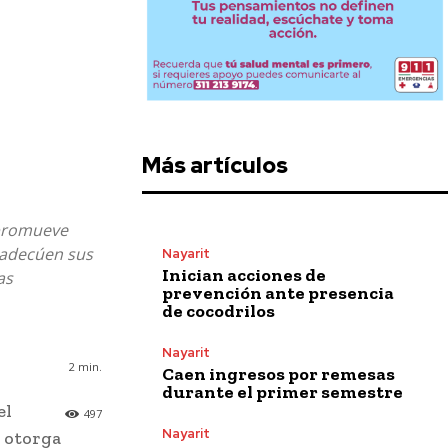
Más artículos
 promueve
s adecúen sus
Nayarit
Inician acciones de
as
prevención ante presencia
de cocodrilos
Nayarit
2
min.
Caen ingresos por remesas
durante el primer semestre
el
497
Nayarit
e otorga