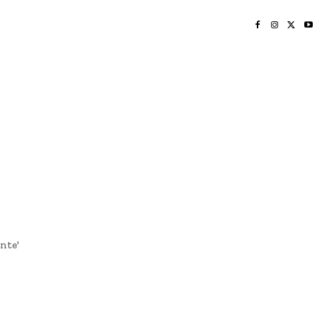
INICIO
NAYARIT
NACIONAL
POLICIACA
OPINIÓN
DEPORTES
EDICIÓN IMPRESA
SOCIALES
MERIDIANO VALLARTA
nte'