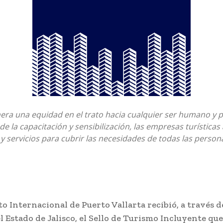
nera una equidad en el trato hacia cualquier ser humano y
 de la capacitación y sensibilización, las empresas turística
 y servicios para cubrir las necesidades de todas las person
o Internacional de Puerto Vallarta recibió, a través d
 Estado de Jalisco, el Sello de Turismo Incluyente qu