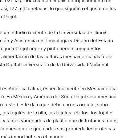
 2021, la producción en el país de frijol aumentó un
í, 177 mil toneladas, lo que significa el gusto de los
l frijol.
 un estudio reciente de la Universidad de Illinois,
ión y Asistencia en Tecnología y Diseño del Estado
 que el frijol negro y pinto tienen compuestos
a alimentación de las culturas mesoamericanas fue el
ista Digital Universitaria de la Universidad Nacional
ijol es América Latina, específicamente en Mesoamérica
. En México y América del Sur, el frijol se domesticó
e usted este dato que debe darnos orgullo, sobre
s frijoles de la olla, los frijoles refritos, los frijoles
o, y tantas variedades de platillo que disfrutamos todos
ueno pues ocurre que dadas sus propiedades proteicas
ivo más importante en el mundo.