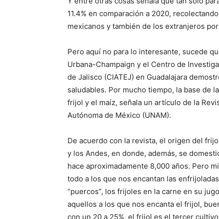
Y entre otras cosas señala que tan solo para
11.4% en comparación a 2020, recolectando as
mexicanos y también de los extranjeros por e
Pero aquí no para lo interesante, sucede que
Urbana-Champaign y el Centro de Investigac
de Jalisco (CIATEJ) en Guadalajara demostró
saludables. Por mucho tiempo, la base de l
frijol y el maíz, señala un artículo de la Rev
Autónoma de México (UNAM).
De acuerdo con la revista, el origen del fr
y los Andes, en donde, además, se domesticó
hace aproximadamente 8,000 años. Pero mir
todo a los que nos encantan las enfrijoladas, lo
“puercos”, los frijoles en la carne en su jug
aquellos a los que nos encanta el frijol, b
con un 20 a 25%, el frijol es el tercer cult