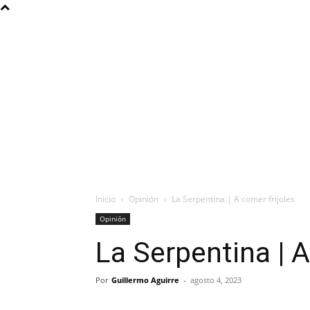
Inicio
Opinión
La Serpentina | A comer frijoles
Opinión
La Serpentina | A
Por
Guillermo Aguirre
-
agosto 4, 2023