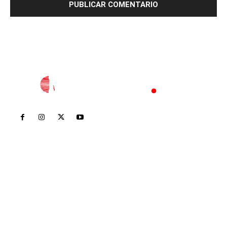
Inicio
Nayarit
Nacional
Policiaca
Opinión
Deportes
Edición Impresa
Sociales
Meridiano Vallarta
Contáctanos
meridianoredacción@gmail.com