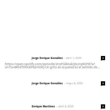
Tels. 3112143809 | 3112103211
Oficinas Generales: Av. Independencia #355, Tepic,
Nayarit
Letras del Director
Letras del director | Un grito en la pared
Jorge Enrique González
-
abril 1, 2025
Letras del director
0
https://open.spotify.com/episode/2nsPGl4XakQixzrq8QFB7a?
si=7zv4RlrdTtKfvEPKJrHDlQ Un grito en la pared es el sentido de...
Las vacas de Huajimic
Jorge Enrique González
-
mayo 6, 2025
Letras del director
0
El peatón y la ciudad
Enrique Martínez
-
abril 4, 2025
Letras del director
0