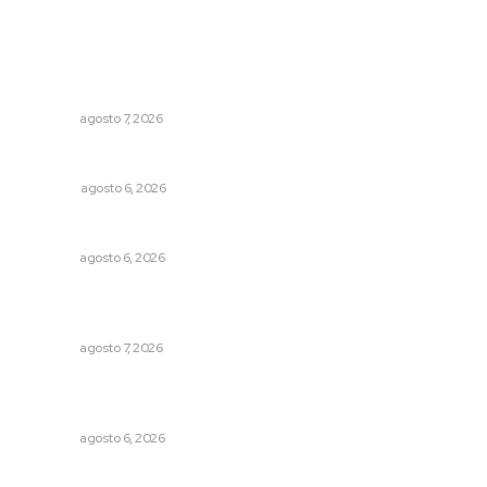
Lo más popular
Concluye registro de fichas para la UT
NAYARIT
agosto 7, 2026
Los cambios en la política
OPINIÓN
agosto 6, 2026
Preparan la Feria de Regreso a Clases
NAYARIT
agosto 6, 2026
Impulsan detección de cáncer cervicouterino con
unidades móviles de salud
NAYARIT
agosto 7, 2026
Podrán artistas obtener título por experiencia
profesional sobresaliente
NAYARIT
agosto 6, 2026