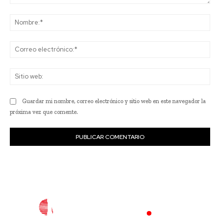
Comentario:
No
Co
ele
Sit
we
Guardar mi nombre, correo electrónico y sitio web en este navegador la
próxima vez que comente.