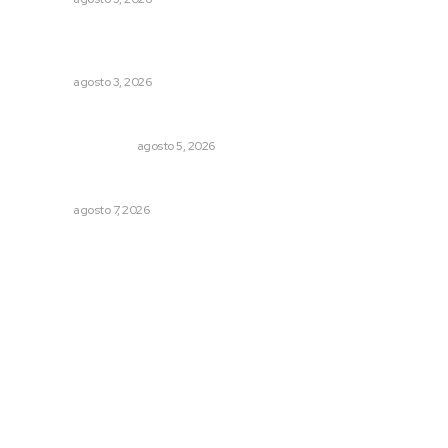
Transforman CETMAR 6 con inversión histórica en Bahía
de Banderas
NAYARIT
agosto 3, 2026
Ráfagas citadinas
MONITOR POLÍTICO
agosto 5, 2026
Rehabilitan infraestructura de preparatorias de la UAN
NAYARIT
agosto 7, 2026
Archivo mensual
agosto 2026
julio 2026
junio 2026
mayo 2026