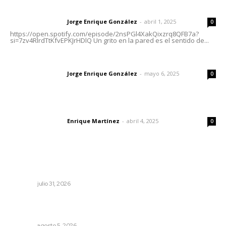
Letras del director | Un grito en la pared
Jorge Enrique González
-
abril 1, 2025
Letras del director
0
https://open.spotify.com/episode/2nsPGl4XakQixzrq8QFB7a?
si=7zv4RlrdTtKfvEPKJrHDlQ Un grito en la pared es el sentido de...
Las vacas de Huajimic
Jorge Enrique González
-
mayo 6, 2025
Letras del director
0
El peatón y la ciudad
Enrique Martínez
-
abril 4, 2025
Letras del director
0
Lo más popular
Tópicos políticos para analizar
OPINIÓN
julio 31, 2026
Reafirma DIF Nayarit atención directa a comunidades
vulnerables
NAYARIT
agosto 5, 2026