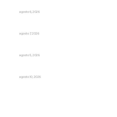
cocleares
NAYARIT
agosto 6, 2026
Promueven ruta deportiva y ecoturismo en la Sierra del
Café
NAYARIT
agosto 7, 2026
Establecen precio de garantía para ganado en
Compostela
NAYARIT
agosto 5, 2026
Destinan 14 millones para nuevo centro de salud en Villa
Juárez
NAYARIT
agosto 10, 2026
Archivo mensual
agosto 2026