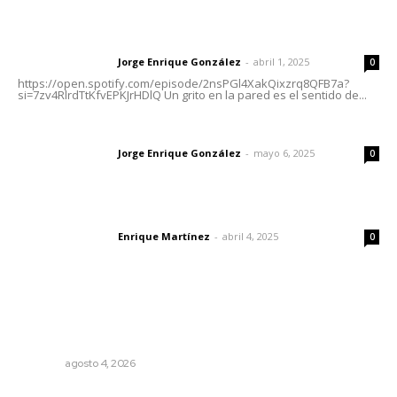
Letras del director | Un grito en la pared
Jorge Enrique González
-
abril 1, 2025
Letras del director
0
https://open.spotify.com/episode/2nsPGl4XakQixzrq8QFB7a?
si=7zv4RlrdTtKfvEPKJrHDlQ Un grito en la pared es el sentido de...
Las vacas de Huajimic
Jorge Enrique González
-
mayo 6, 2025
Letras del director
0
El peatón y la ciudad
Enrique Martínez
-
abril 4, 2025
Letras del director
0
Lo más popular
Urgen a municipios a formalizar comités de protección
civil
NAYARIT
agosto 4, 2026
Recuperan la audición mediante procesadores