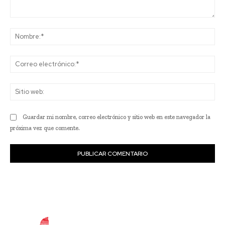
Comentario:
No
Co
ele
Sit
we
Guardar mi nombre, correo electrónico y sitio web en este navegador la
próxima vez que comente.