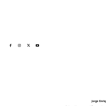
Inicio
Nayarit
Naciona
Contáctanos
Letras del Di
meridianoredacción@gmail.com
Letras del director
Jorge Enri
Letras del director
Tels. 3112143809 | 3112103211