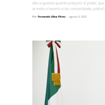
Alto a quienes quieren presumir el poder; que
se meta a hacerlo a las comunidades, pide e
Por
Fernando Ulloa Pérez
-
agosto 9, 2023