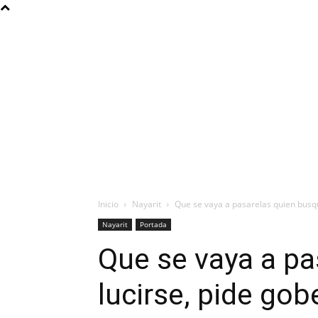
Inicio
Nayarit
Que se vaya a pasarelas quien busq
Nayarit
Portada
Que se vaya a pa
lucirse, pide go