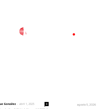
l
Policiaca
Opinión
Deportes
Edición Impresa
S
rector
Lo más popular
Árboles aplastan casas y
 | Un grito en la pared
camioneta en Tepic
que González
-
abril 1, 2025
0
POLICIACA
agosto 5, 2026