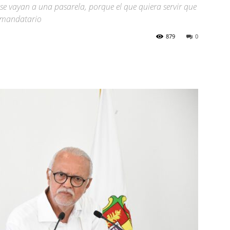
 se vayan a una pasarela, porque el que quiera servir que
l mandatario
879
0