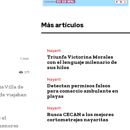
Más artículos
Nayarit
Triunfa Victorina Morales
1
min.
con el lenguaje milenario de
sus hilos
371
Nayarit
Detectan permisos falsos
a Villa de
para comercio ambulante en
de viajaban
playas
Nayarit
Busca CECAN a los mejores
 el
cortometrajes nayaritas
 menores