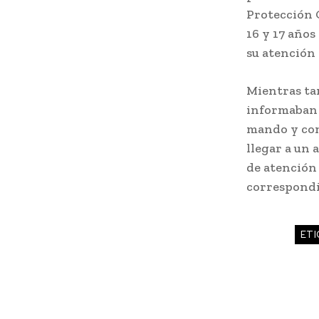
Protección C
16 y 17 años
su atención
Mientras tan
informaban d
mando y cond
llegar a un 
de atención 
correspondi
ETI