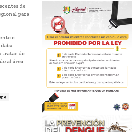
escentes de
egional para
dente e
 daba
 tratar de
do al área
lupe