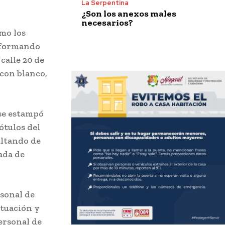
La Serpentina
¿Son los anexos males
necesarios?
omo los
informando
calle 20 de
 con blanco,
 se estampó
ótulos del
ultando de
ada de
rsonal de
ituación y
ersonal de