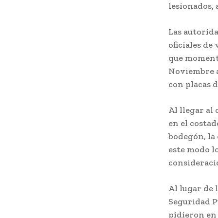
lesionados, 
Las autorida
oficiales de
que momentos
Noviembre a 
con placas d
Al llegar al
en el costa
bodegón, la 
este modo lo
consideració
Al lugar de 
Seguridad Pú
pidieron en 