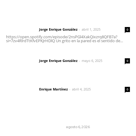
Letras del Director
Letras del director | Un grito en la pared
Jorge Enrique González
-
abril 1, 2025
Letras del director
0
https://open.spotify.com/episode/2nsPGl4XakQixzrq8QFB7a?
si=7zv4RlrdTtKfvEPKJrHDlQ Un grito en la pared es el sentido de...
Las vacas de Huajimic
Jorge Enrique González
-
mayo 6, 2025
Letras del director
0
El peatón y la ciudad
Enrique Martínez
-
abril 4, 2025
Letras del director
0
Lo más popular
Cuando el río suena, ¿quién escucha?
EL ATAQUE DE LOS QUE OBSERVAN
agosto 6, 2026