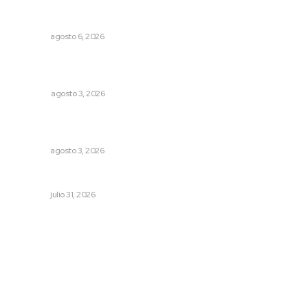
Alistarán alerta sísmica en teléfonos celulares durante
simulacro nacional
NAYARIT
agosto 6, 2026
¿De qué sirven los foros sobre la NEM?: eufemismos y
mentiras
OPINIÓN
agosto 3, 2026
Refuerzan blindaje estatal ante conflictos en regiones
vecinas
NAYARIT
agosto 3, 2026
MORENA Nacional llama a aspirantes nayaritas
NAYARIT
julio 31, 2026
Archivo mensual
agosto 2026
julio 2026