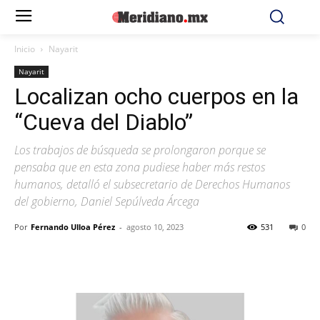
Inicio
Nayarit
Nayarit
Localizan ocho cuerpos en la
“Cueva del Diablo”
Los trabajos de búsqueda se prolongaron porque se
pensaba que en esta zona pudiese haber más restos
humanos, detalló el subsecretario de Derechos Humanos
del gobierno, Daniel Sepúlveda Árcega
Por
Fernando Ulloa Pérez
-
agosto 10, 2023
531
0