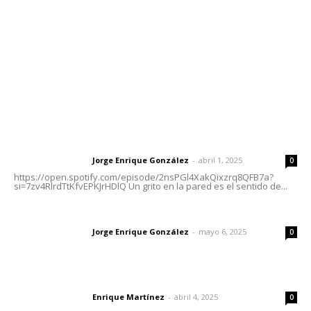
Tels. 3112143809 | 3112103211
Oficinas Generales: Av. Independencia #355, Tepic,
Nayarit
Letras del Director
Letras del director | Un grito en la pared
Jorge Enrique González
-
abril 1, 2025
Letras del director
0
https://open.spotify.com/episode/2nsPGl4XakQixzrq8QFB7a?
si=7zv4RlrdTtKfvEPKJrHDlQ Un grito en la pared es el sentido de...
Las vacas de Huajimic
Jorge Enrique González
-
mayo 6, 2025
Letras del director
0
El peatón y la ciudad
Enrique Martínez
-
abril 4, 2025
Letras del director
0