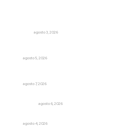
Lo más popular
Autócrata, con distancia
OTRAS VOCES
agosto 3, 2026
Recuperan milenario sello ritual de la cultura Aztatlán en
Nayarit
NAYARIT
agosto 5, 2026
Convoca Universidad Autónoma de Nayarit a certamen
nacional de arte
NAYARIT
agosto 7, 2026
Edición impresa 06 de agosto de 2026
EDICIÓN IMPRESA
agosto 6, 2026
Llueve menos durante inicio de temporal
NAYARIT
agosto 4, 2026