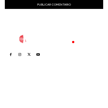
Inicio
Nayarit
Nacional
Policiaca
Opinión
Deportes
Edición Impresa
Sociales
Meridiano Vallarta
Contáctanos
meridianoredacción@gmail.com