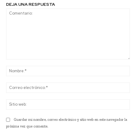
DEJA UNA RESPUESTA
Comentario:
No
Co
ele
Sit
we
Guardar mi nombre, correo electrónico y sitio web en este navegador la
próxima vez que comente.