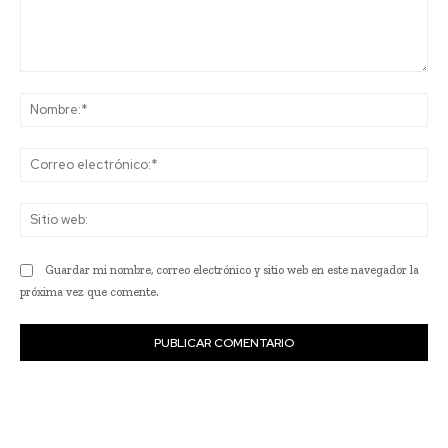
Comentario:
No
Co
ele
Sit
we
Guardar mi nombre, correo electrónico y sitio web en este navegador la
próxima vez que comente.