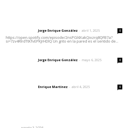
Letras del Director
Letras del director | Un grito en la pared
Jorge Enrique González
-
abril 1, 2025
Letras del director
0
https://open.spotify.com/episode/2nsPGl4XakQixzrq8QFB7a?
si=7zv4RlrdTtKfvEPKJrHDlQ Un grito en la pared es el sentido de...
Las vacas de Huajimic
Jorge Enrique González
-
mayo 6, 2025
Letras del director
0
El peatón y la ciudad
Enrique Martínez
-
abril 4, 2025
Letras del director
0
Lo más popular
Inicia construcción de Bachillerato Nacional Margarita
Maza en Nuevo Nayarit
NAYARIT
agosto 3, 2026