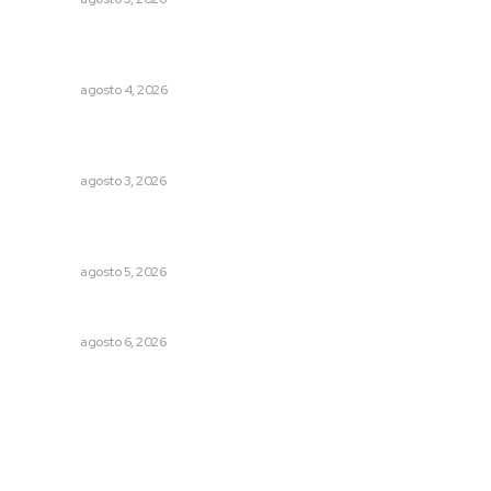
Aclara Marakame tarifas y programas de apoyo para
rehabilitación
NAYARIT
agosto 4, 2026
Destinan 87 millones a obras de infraestructura en tres
municipios
NAYARIT
agosto 3, 2026
Sancionan conductas de asedio para proteger la
tranquilidad comunitaria
NAYARIT
agosto 5, 2026
Alertan sobre riesgos de acoso en redes sociales
NAYARIT
agosto 6, 2026
Archivo mensual
agosto 2026