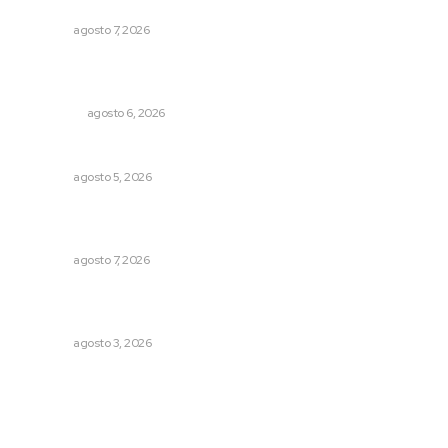
Reciben escuelas equipamiento
NAYARIT
agosto 7, 2026
Cobertura de viaje: todo lo que necesitas saber antes
de partir
NACIONAL
agosto 6, 2026
Prohibirán celulares en escuelas de Nayarit
NAYARIT
agosto 5, 2026
Analizan potencial minero en diversas regiones del
estado
NAYARIT
agosto 7, 2026
Tras operativo, el CEDE busca protección de justicia
federal
NAYARIT
agosto 3, 2026
Archivo mensual