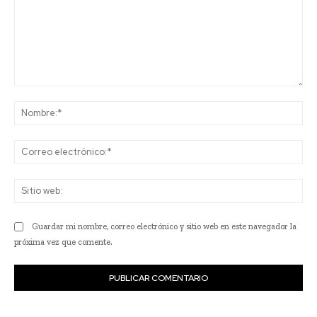
Comentario:
No
Co
ele
Sit
we
Guardar mi nombre, correo electrónico y sitio web en este navegador la
próxima vez que comente.