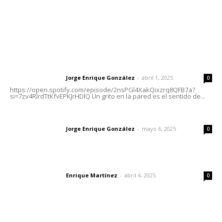
Letras del Director
Letras del director | Un grito en la pared
Jorge Enrique González
-
abril 1, 2025
Letras del director
0
https://open.spotify.com/episode/2nsPGl4XakQixzrq8QFB7a?
si=7zv4RlrdTtKfvEPKJrHDlQ Un grito en la pared es el sentido de...
Las vacas de Huajimic
Jorge Enrique González
-
mayo 6, 2025
Letras del director
0
El peatón y la ciudad
Enrique Martínez
-
abril 4, 2025
Letras del director
0
Lo más popular