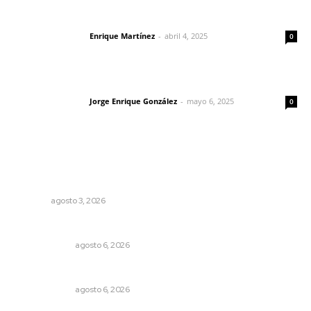
El peatón y la ciudad
Enrique Martínez
-
abril 4, 2025
Letras del director
0
Las vacas de Huajimic
Jorge Enrique González
-
mayo 6, 2025
Letras del director
0
Lo más popular
Tras operativo, el CEDE busca protección de justicia
federal
NAYARIT
agosto 3, 2026
El cuchillo usado como cuchara
OTRAS VOCES
agosto 6, 2026
Eufemismos
OTRAS VOCES
agosto 6, 2026