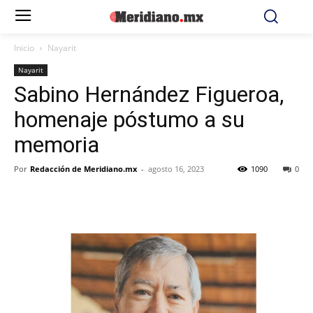
Inicio
Nayarit
Nayarit
Sabino Hernández Figueroa,
homenaje póstumo a su
memoria
Por
Redacción de Meridiano.mx
-
agosto 16, 2023
1090
0