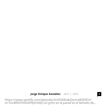
Edición Impresa
Sociales
Meridiano Vallarta
Contáctanos
meridianoredacción@gmail.com
Tels. 3112143809 | 3112103211
Oficinas Generales: Av. Independencia #355, Tepic,
Nayarit
Letras del Director
Letras del director | Un grito en la pared
Jorge Enrique González
-
abril 1, 2025
Letras del director
0
https://open.spotify.com/episode/2nsPGl4XakQixzrq8QFB7a?
si=7zv4RlrdTtKfvEPKJrHDlQ Un grito en la pared es el sentido de...