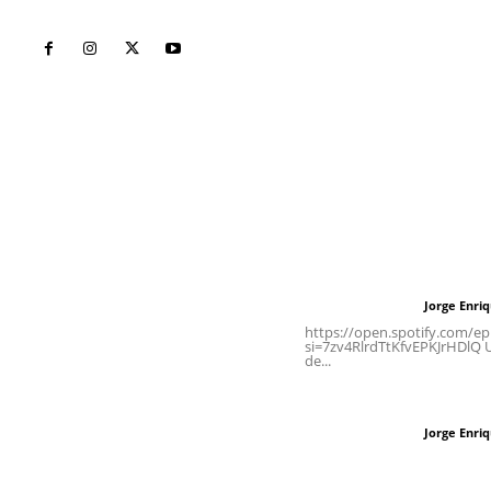
Inicio
Nayarit
Naciona
Contáctanos
Letras del Di
meridianoredacción@gmail.com
Letras del director
Jorge Enri
Letras del director
Tels. 3112143809 | 3112103211
https://open.spotify.com/
si=7zv4RlrdTtKfvEPKJrHDlQ Un
de...
Oficinas Generales: Av.
Independencia #355, Tepic,
Las vacas de Huaj
Nayarit
Jorge Enri
Letras del director