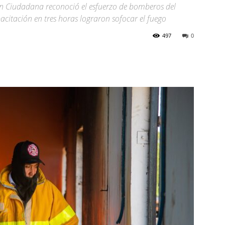
ión Ciudadana reconoció el esfuerzo de bomberos del
pacitación en tres horas lograron sofocar el fuego
497
0