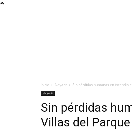
Inicio
Nayarit
Sin pérdidas humanas en incendio en
Nayarit
Sin pérdidas hu
Villas del Parque