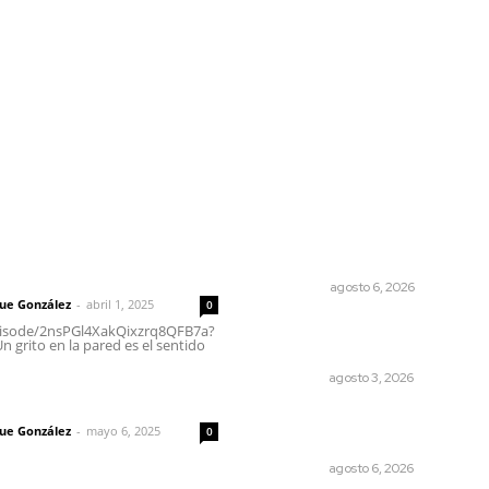
l
Policiaca
Opinión
Deportes
Edición Impresa
S
rector
Lo más popular
Los cambios en la política
 | Un grito en la pared
OPINIÓN
agosto 6, 2026
que González
-
abril 1, 2025
0
Busca CECAN a los mejores
episode/2nsPGl4XakQixzrq8QFB7a?
 grito en la pared es el sentido
cortometrajes nayaritas
NAYARIT
agosto 3, 2026
imic
Plantarán en Nayarit miles 
que González
-
mayo 6, 2025
0
árboles
NAYARIT
agosto 6, 2026