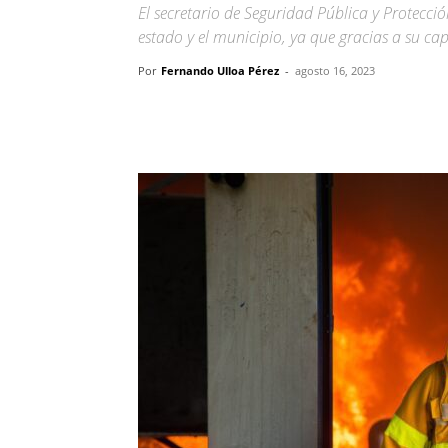
El secretario de Seguridad Pública y Protecc
estado y el municipio, ya que gracias a su ca
Por
Fernando Ulloa Pérez
-
agosto 16, 2023